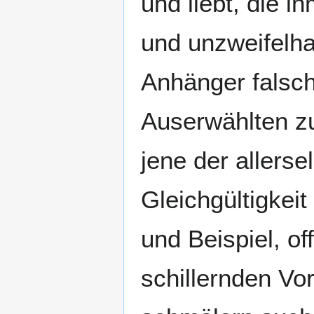
und liebt, die 
und unzweifelha
Anhänger falsc
Auserwählten zu
jene der allers
Gleichgültigkei
und Beispiel, o
schillernden Vo