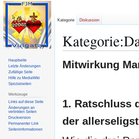
Kategorie
Diskussion
Kategorie
:
Da
Zur
Zur
Hauptseite
Mitwirkung Mar
Navigation
Suche
Letzte Änderungen
Zufällige Seite
springen
springen
Hilfe zu MediaWiki
Spezialseiten
Werkzeuge
1. Ratschluss d
Links auf diese Seite
Änderungen an
verlinkten Seiten
der allerseligs
Druckversion
Permanenter Link
Seiten­­informationen