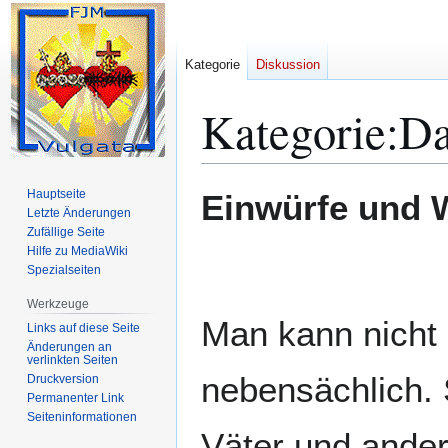
Kategorie
Diskussion
Kategorie
:
Da
Zur
Zur
Hauptseite
Einwürfe und 
Navigation
Suche
Letzte Änderungen
Zufällige Seite
springen
springen
Hilfe zu MediaWiki
Spezialseiten
Werkzeuge
Man kann nicht 
Links auf diese Seite
Änderungen an
verlinkten Seiten
nebensächlich. S
Druckversion
Permanenter Link
Seiten­­informationen
Väter und ander