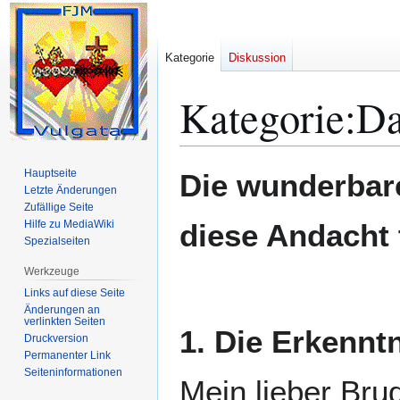
Kategorie
Diskussion
Kategorie
:
Da
Zur
Zur
Hauptseite
Die wunderbare
Navigation
Suche
Letzte Änderungen
Zufällige Seite
springen
springen
Hilfe zu MediaWiki
diese Andacht 
Spezialseiten
Werkzeuge
Links auf diese Seite
Änderungen an
verlinkten Seiten
1. Die Erkenntn
Druckversion
Permanenter Link
Seiten­­informationen
Mein lieber Bru