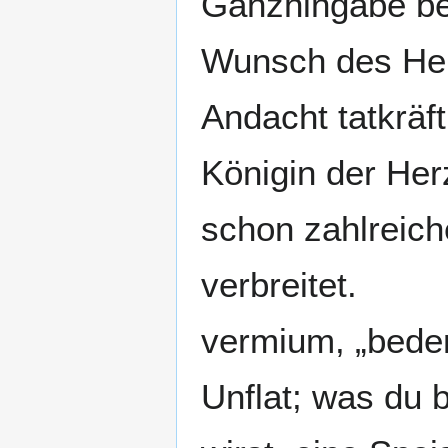
Ganzhingabe be
Wunsch des Heil
Andacht tatkräft
Königin der Herz
schon zahlreich
verbreitet.
vermium, „bede
Unflat; was du b