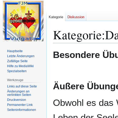
Kategorie
Diskussion
Kategorie
:
Da
Zur
Zur
Hauptseite
Besondere Übu
Navigation
Suche
Letzte Änderungen
Zufällige Seite
springen
springen
Hilfe zu MediaWiki
Spezialseiten
Werkzeuge
Äußere Übung
Links auf diese Seite
Änderungen an
verlinkten Seiten
Obwohl es das 
Druckversion
Permanenter Link
Seiten­­informationen
Leben der Seele