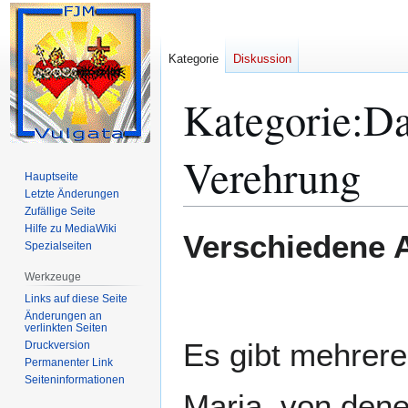
Kategorie
Diskussion
Kategorie
:
Da
Verehrung
Hauptseite
Letzte Änderungen
Zufällige Seite
Hilfe zu MediaWiki
Zur
Zur
Verschiedene 
Spezialseiten
Navigation
Suche
springen
springen
Werkzeuge
Links auf diese Seite
Änderungen an
verlinkten Seiten
Es gibt mehrer
Druckversion
Permanenter Link
Seiten­­informationen
Maria, von dene