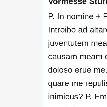
Vormesse Stuf
P. In nomine + Pa
Introibo ad alta
juventutem mea
causam meam de
doloso erue me.
quare me repulis
inimicus? P. Em