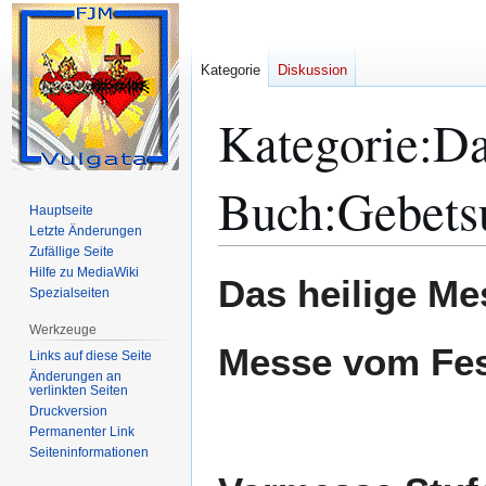
Kategorie
Diskussion
Kategorie
:
Da
Buch:Gebets
Hauptseite
Letzte Änderungen
Zufällige Seite
Hilfe zu MediaWiki
Zur
Zur
Das heilige Me
Spezialseiten
Navigation
Suche
springen
springen
Werkzeuge
Messe vom Fest
Links auf diese Seite
Änderungen an
verlinkten Seiten
Druckversion
Permanenter Link
Seiten­­informationen