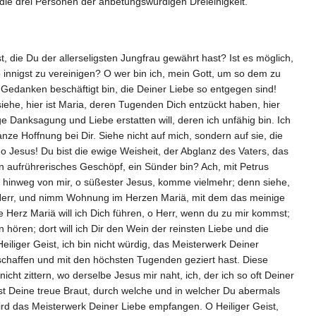
ie drei Personen der anbetungswürdigen Dreieinigkeit.
, die Du der allerseligsten Jungfrau gewährt hast? Ist es möglich,
o innigst zu vereinigen? O wer bin ich, mein Gott, um so dem zu
 Gedanken beschäftigt bin, die Deiner Liebe so entgegen sind!
he, hier ist Maria, deren Tugenden Dich entzückt haben, hier
e Danksagung und Liebe erstatten will, deren ich unfähig bin. Ich
anze Hoffnung bei Dir. Siehe nicht auf mich, sondern auf sie, die
 Jesus! Du bist die ewige Weisheit, der Abglanz des Vaters, das
n aufrührerisches Geschöpf, ein Sünder bin? Ach, mit Petrus
t hinweg von mir, o süßester Jesus, komme vielmehr; denn siehe,
o Herr, und nimm Wohnung im Herzen Mariä, mit dem das meinige
ge Herz Mariä will ich Dich führen, o Herr, wenn du zu mir kommst;
hören; dort will ich Dir den Wein der reinsten Liebe und die
iliger Geist, ich bin nicht würdig, das Meisterwerk Deiner
schaffen und mit den höchsten Tugenden geziert hast. Diese
icht zittern, wo derselbe Jesus mir naht, ich, der ich so oft Deiner
ist Deine treue Braut, durch welche und in welcher Du abermals
 wird das Meisterwerk Deiner Liebe empfangen. O Heiliger Geist,