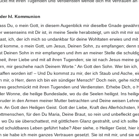
kt mit ihren Tugenden und Verdiensten wende dich mit Vertrauen an d
r der hl. Kommunion
dass Du, o mein Gott, in diesem Augenblick mir dieselbe Gnade gewährst
r wesenseins mit Dir ist, in meine Seele herabsteigt, um sich mit mir s
st, ich, der ich mich so undankbar für deine Wohltaten erwies und mit
d komme, o mein Gott, um Jesus, Deinen Sohn, zu empfangen; denn sie
bst Deinen Sohn in mir empfangen und ihm an meiner Stelle die schuldig
heit, ihrer Liebe und mit all ihren Tugenden; sie ist nach Jesus meine g
rn, mir geschehe nach Deinem Worte.“ An Gott den Sohn. Wer bin ich, o
affen worden ist! – Und Du kommst zu mir, der ich Staub und Asche, ei
 mir, o Herr, denn ich bin ein sündiger Mensch!“ Doch nein, gehe nich
nneres geschmückt mit ihren Tugenden und Verdiensten. Erhebe Dich, 
 der Wonne, die heilige Bundeslade, wo du die Seelen heiligst. Ins heili
n Bruder in den Armen meiner Mutter betrachten und Deine weisen Lehren 
An Gott den Heiligen Geist. Gott der Liebe, Kraft des Allerhöchsten, He
ottmenschen, für den Du Maria, Deine Braut, so rein und unbefleckt ge
wo Du sie überschattest, mit göttlichem Glanz gestrahlt, und ich sollte n
d schuldbares Leben geführt habe? Aber siehe, o Heiliger Geist, hier 
in sie habe ich mein ganzes Vertrauen gesetzt. Sie ist mit mir, und sie