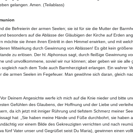
Leben gelangen. Amen. (Teilablass)
mmunion
d die Befreierin der armen Seelen; sie ist für sie die Mutter der Barmhe
und besonders auf die Ablässe der Gläubigen der Kirche auf Erden ange
n möchte sie ihnen ihren Eintritt in den Himmel erwirken, und mit welc
 deren Mitwirkung durch Gewinnung von Ablässen! Es gibt kein größere
nde zu erlösen. Der hl. Alphonsus sagt, durch fleißige Gewinnung von
 und unvollkommene, soviel wir nur können; aber geben wir sie alle gr
 sogleich nach dem Tode auch Barmherzigkeit erlangen. Ein wahrer Vere
r die armen Seelen im Fegefeuer. Man gewöhne sich daran, gleich nac
 Vor Deinem Angesichte werfe ich mich auf die Knie nieder und bitte u
testen Gefühlen des Glaubens, der Hoffnung und der Liebe und verlei
sern, da ich jetzt mit inniger Rührung und tiefstem Schmerz meiner Se
issagt hat: „Sie haben meine Hände und Füße durchbohrt, sie haben a
andächtig vor einem Bilde des Gekreuzigten verrichten und nach reumü
twa fünf Vater unser und Gegrüßet seist Du Maria), gewinnen einen 