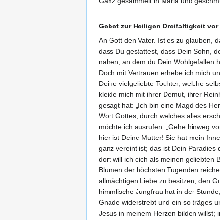
Ganz gesammelt in Maria und geschmüc
Gebet zur Heiligen Dreifaltigkeit vo
An Gott den Vater. Ist es zu glauben, 
dass Du gestattest, dass Dein Sohn, de
nahen, an dem du Dein Wohlgefallen ha
Doch mit Vertrauen erhebe ich mich un
Deine vielgeliebte Tochter, welche sel
kleide mich mit ihrer Demut, ihrer Rein
gesagt hat: „Ich bin eine Magd des Her
Wort Gottes, durch welches alles ersch
möchte ich ausrufen: „Gehe hinweg von
hier ist Deine Mutter! Sie hat mein I
ganz vereint ist; das ist Dein Paradies
dort will ich dich als meinen geliebte
Blumen der höchsten Tugenden reichen. 
allmächtigen Liebe zu besitzen, den G
himmlische Jungfrau hat in der Stunde, 
Gnade widerstrebt und ein so träges un
Jesus in meinem Herzen bilden willst; 