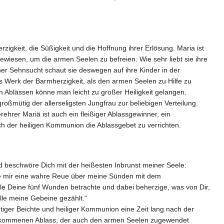
rzigkeit, die Süßigkeit und die Hoffnung ihrer Erlösung. Maria ist
wiesen, um die armen Seelen zu befreien. Wie sehr liebt sie ihre
her Sehnsucht schaut sie deswegen auf ihre Kinder in der
s Werk der Barmherzigkeit, als den armen Seelen zu Hilfe zu
 Ablässen könne man leicht zu großer Heiligkeit gelangen.
oßmütig der allerseligsten Jungfrau zur beliebigen Verteilung.
hrer Mariä ist auch ein fleißiger Ablassgewinner, ein
h der heiligen Kommunion die Ablassgebet zu verrichten.
nd beschwöre Dich mit der heißesten Inbrunst meiner Seele:
he mir eine wahre Reue über meine Sünden mit dem
ele Deine fünf Wunden betrachte und dabei beherzige, was von Dir,
lle meine Gebeine gezählt.“
tiger Beichte und heiliger Kommunion eine Zeit lang nach der
vollkommenen Ablass, der auch den armen Seelen zugewendet