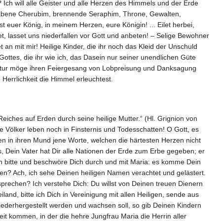
Ich will alle Geister und alle Herzen des Himmels und der Erde
habene Cherubim, brennende Seraphim, Throne, Gewalten,
euer König, in meinem Herzen, eure Königin! ... Eilet herbei,
, lasset uns niederfallen vor Gott und anbeten! – Selige Bewohner
n mit mir! Heilige Kinder, die ihr noch das Kleid der Unschuld
ottes, die ihr wie ich, das Dasein nur seiner unendlichen Güte
e Natur möge ihren Feiergesang von Lobpreisung und Danksagung
Herrlichkeit die Himmel erleuchtest.
 Reiches auf Erden durch seine heilige Mutter.“ (Hl. Grignion von
e Völker leben noch in Finsternis und Todesschatten! O Gott, es
n in ihren Mund jene Worte, welchen die härtesten Herzen nicht
s, Dein Vater hat Dir alle Nationen der Erde zum Erbe gegeben; er
Ich bitte und beschwöre Dich durch und mit Maria: es komme Dein
nen? Ach, ich sehe Deinen heiligen Namen verachtet und gelästert.
rechen? Ich verstehe Dich: Du willst von Deinen treuen Dienern
and, bitte ich Dich in Vereinigung mit allen Heiligen, sende aus
ederhergestellt werden und wachsen soll, so gib Deinen Kindern
eit kommen, in der die hehre Jungfrau Maria die Herrin aller