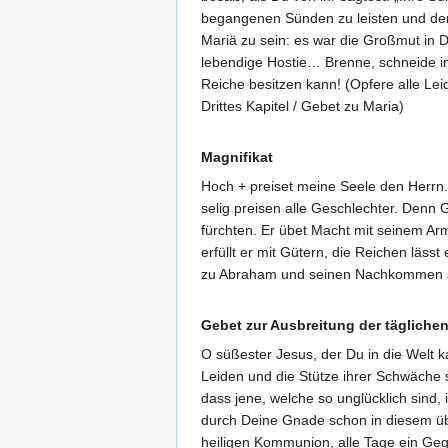
begangenen Sünden zu leisten und den 
Mariä zu sein: es war die Großmut in 
lebendige Hostie… Brenne, schneide in 
Reiche besitzen kann! (Opfere alle Le
Drittes Kapitel / Gebet zu Maria)
Magnifikat
Hoch + preiset meine Seele den Herrn.
selig preisen alle Geschlechter. Denn 
fürchten. Er übet Macht mit seinem Arm
erfüllt er mit Gütern, die Reichen läs
zu Abraham und seinen Nachkommen au
Gebet zur Ausbreitung der täglich
O süßester Jesus, der Du in die Welt 
Leiden und die Stütze ihrer Schwäche s
dass jene, welche so unglücklich sind
durch Deine Gnade schon in diesem über
heiligen Kommunion, alle Tage ein Geg