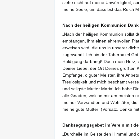
siehe nicht auf meine Unwürdigkeit, so
meine Seele, um daselbst das Reich Mar
Nach der heiligen Kommunion Danks
„Nach der heiligen Kommunion sollst d
empfangen, ihm einen ehrenvollen Plat
erweisen wird, die uns in unserer dich
zugewandt. Ich bin der Tabernakel Got
Huldigung darbringt! Doch mein Herz, o
Deiner Liebe, der Ort Deines größten Wo
Empfange, o guter Meister, ihre Anbet
Treulosigkeit und mich beschämt verse
und seligste Mutter Maria! Ich habe Di
alle Gnaden, welche mir am meisten no
meiner Verwandten und Wohltäter, die N
meine gute Mutter! (Vorsatz. Denke mit
Danksagungsgebet im Verein mit d
„Durcheile im Geiste den Himmel und di