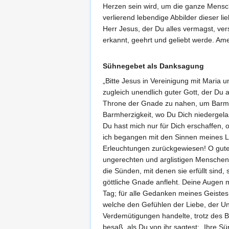
Herzen sein wird, um die ganze Mensch
verlierend lebendige Abbilder dieser 
Herr Jesus, der Du alles vermagst, ve
erkannt, geehrt und geliebt werde. Am
Sühnegebet als Danksagung
„Bitte Jesus in Vereinigung mit Maria 
zugleich unendlich guter Gott, der Du a
Throne der Gnade zu nahen, um Barmhe
Barmherzigkeit, wo Du Dich niedergel
Du hast mich nur für Dich erschaffen, 
ich begangen mit den Sinnen meines L
Erleuchtungen zurückgewiesen! O guter
ungerechten und arglistigen Menschen 
die Sünden, mit denen sie erfüllt sind,
göttliche Gnade anfleht. Deine Augen 
Tag; für alle Gedanken meines Geistes
welche den Gefühlen der Liebe, der Un
Verdemütigungen handelte, trotz des B
besaß, als Du von ihr sagtest: „Ihre Sü