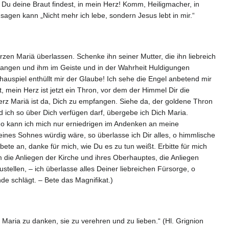
 Du deine Braut findest, in mein Herz! Komm, Heiligmacher, in
agen kann „Nicht mehr ich lebe, sondern Jesus lebt in mir.“
en Mariä überlassen. Schenke ihn seiner Mutter, die ihn liebreich
mfangen und ihm im Geiste und in der Wahrheit Huldigungen
chauspiel enthüllt mir der Glaube! Ich sehe die Engel anbetend mir
ein Herz ist jetzt ein Thron, vor dem der Himmel Dir die
Herz Mariä ist da, Dich zu empfangen. Siehe da, der goldene Thron
nd ich so über Dich verfügen darf, übergebe ich Dich Maria.
 o kann ich mich nur erniedrigen im Andenken an meine
ines Sohnes würdig wäre, so überlasse ich Dir alles, o himmlische
ete an, danke für mich, wie Du es zu tun weißt. Erbitte für mich
 die Anliegen der Kirche und ihres Oberhauptes, die Anliegen
ellen, – ich überlasse alles Deiner liebreichen Fürsorge, o
de schlägt. – Bete das Magnifikat.)
Maria zu danken, sie zu verehren und zu lieben.“ (Hl. Grignion