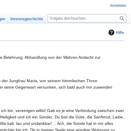
Anmelden
S
igen
Versionsgeschichte
u
c
Hilfe
h
e
ehe Belehrung: Abhandlung von der Wahren Andacht zur
n der Jungfrau Maria, von seinem himmlischen Thron
 in seine Gegenwart versunken, sich bald auch mir zuwenden
ch bin, vereinigen willst! Gab es je eine Verbindung zwischen zwei
Heiligkeit und ich ein Sünder; Du bist die Güte, die Sanftmut, Liebe,
Wie kalt, lau und undankbar!… Ach, die Sünde hat in mir alles
ächtig bin ich, Dir in meiner Seele eine würdige Wohnung zu