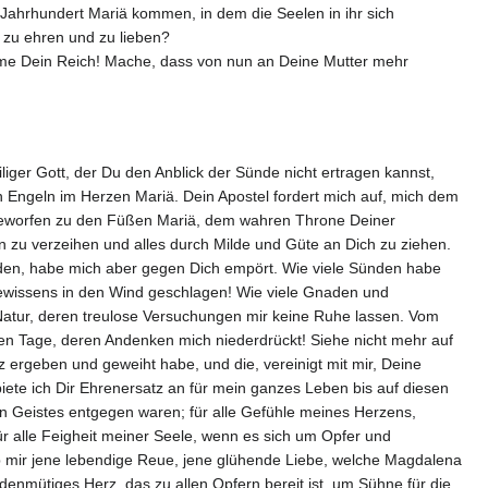
Jahrhundert Mariä kommen, in dem die Seelen in ihr sich
 zu ehren und zu lieben?
omme Dein Reich! Mache, dass von nun an Deine Mutter mehr
liger Gott, der Du den Anblick der Sünde nicht ertragen kannst,
den Engeln im Herzen Mariä. Dein Apostel fordert mich auf, mich dem
ergeworfen zu den Füßen Mariä, dem wahren Throne Deiner
zu verzeihen und alles durch Milde und Güte an Dich zu ziehen.
finden, habe mich aber gegen Dich empört. Wie viele Sünden habe
ewissens in den Wind geschlagen! Wie viele Gnaden und
 Natur, deren treulose Versuchungen mir keine Ruhe lassen. Vom
gen Tage, deren Andenken mich niederdrückt! Siehe nicht mehr auf
nz ergeben und geweiht habe, und die, vereinigt mit mir, Deine
iete ich Dir Ehrenersatz an für mein ganzes Leben bis auf diesen
en Geistes entgegen waren; für alle Gefühle meines Herzens,
r alle Feigheit meiner Seele, wenn es sich um Opfer und
ib mir jene lebendige Reue, jene glühende Liebe, welche Magdalena
eldenmütiges Herz, das zu allen Opfern bereit ist, um Sühne für die