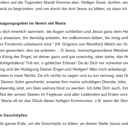
ndern auf die Tugenden Mariä! Komme also, Heiliger Geist, dorthin, wo
iä zu begründen, und um durch die dort Jesus zu bilden, so dass ich s
agungsgebet im Verein mit Maria
u dich innerlich sammeln, die Augen schließen und Jesus ganz dem Herz
z anweisen, ihn demütig anbeten, ihn vollkommen lieben, ihn innig u
ten Finsternis unbekannt sind.“ (Hl. Grignion von Montfort) Welch ein S
tes geworden, den sie anbeten… O Jesus, menschgewordene Weisheit, m
 König der Engel, ist deiner ganz und gar unwürdig: aber siehe, das 
hlgefallens! Tritt ein, o göttlicher Erlöser! Da du Dich mir schenkst u
ung und die Huldigung Deiner Engel und Heiligen! Was mich anbelangt,
nken in mein Nichts. Da ich nichts zu sagen und zu tun vermag, was De
r Deinen Sohn geschenkt, erweise ihm meine schuldigen Dienste, lobe, b
twendig sind, um Dein wahres Kind zu werden. Ich bitte Dich auch, ihm
ot der armen Seelen im Fegfeuer und aller Leidenden auf Erden vorzust
 Maria oft an das Glück dieser heiligen Kommunion, z.B. wenn die Stun
en Geschöpfen
e ganze Erde, um die Geschöpfe zu bitten, an deiner Stelle Jesus und 