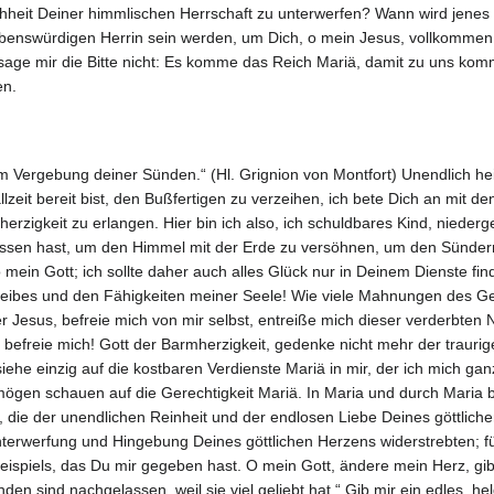
heit Deiner himmlischen Herrschaft zu unterwerfen? Wann wird jenes 
liebenswürdigen Herrin sein werden, um Dich, o mein Jesus, vollkommen
rsage mir die Bitte nicht: Es komme das Reich Mariä, damit zu uns k
en.
um Vergebung deiner Sünden.“ (Hl. Grignion von Montfort) Unendlich hei
llzeit bereit bist, den Bußfertigen zu verzeihen, ich bete Dich an mit 
rzigkeit zu erlangen. Hier bin ich also, ich schuldbares Kind, nied
assen hast, um den Himmel mit der Erde zu versöhnen, um den Sündern 
o mein Gott; ich sollte daher auch alles Glück nur in Deinem Dienste 
eibes und den Fähigkeiten meiner Seele! Wie viele Mahnungen des G
 Jesus, befreie mich von mir selbst, entreiße mich dieser verderbten
befreie mich! Gott der Barmherzigkeit, gedenke nicht mehr der trauri
 siehe einzig auf die kostbaren Verdienste Mariä in mir, der ich mich ga
mögen schauen auf die Gerechtigkeit Mariä. In Maria und durch Maria b
, die der unendlichen Reinheit und der endlosen Liebe Deines göttlich
terwerfung und Hingebung Deines göttlichen Herzens widerstrebten; fü
eispiels, das Du mir gegeben hast. O mein Gott, ändere mein Herz, g
nden sind nachgelassen, weil sie viel geliebt hat.“ Gib mir ein edles, h