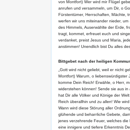
von Montfort) Wer wird mir Flügel geb
anrufen und versammeln, um Dir, o G
Fürstentümer, Herrschaften, Mächte, t
werfen wir uns miteinander nieder, um
des Himmels, Auserwählte der Erde, fr
tragt, kommet, erfreuet euch und singe
verdanket, preist Jesus und Maria, je
anstimmen! Unendlich bist Du alles des
Bittgebet nach der heiligen Kommu
„Gott wird nicht geliebt, weil er nicht
Montfort) Warum, o liebenswürdigster J
komme Dein Reich! Erwähle, o Herr, me
widerstehen können! Sende sie aus in a
hat Dir alle Völker und Könige der We
Reich überallhin und zu allen! Wie wir
Wann wird diese Störung aller Ordnung
glühende und beharrliche Gebete, damit
jenes verzehrende Feuer, welches die 
eine innigere und tiefere Erkenntnis D