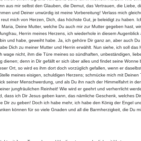
kann aus mir selbst den Glauben, die Demut, das Vertrauen, die Liebe, 
mmen und Deiner unwürdig ist meine Vorbereitung! Verlass mich gleichwo
s reut mich von Herzen, Dich, das höchste Gut, je beleidigt zu haben. 
: Maria, Deine Mutter, welche Du auch mir zur Mutter gegeben hast, wi
gfrau, Herrin meines Herzens, ich wiederhole in diesem Augenblick a
h bin und habe, geweiht habe. Ja, ich gehöre Dir ganz an, aber auch D
habe Dich zu meiner Mutter und Herrin erwählt. Nun siehe, ich soll da
h wage nicht, ihm die Türe meines so sündhaften, unbeständigen, lieb
ienen; denn in Dir gefällt er sich über alles und findet seine Wonne b
eser Ort, so wird es ihm dort doch vorzüglich gefallen, wenn er daselbs
 Stelle meines eisigen, schuldigen Herzens; schmücke mich mit Deine
blick seiner Menschwerdung, und als Du ihn nach der Himmelfahrt in d
iner jungfräulichen Reinheit! Wie wird er geehrt und verherrlicht we
nd, dass ich Dir Jesus geben kann, das nämliche Geschenk, welches 
ie Dir zu geben! Doch ich habe mehr, ich habe den König der Engel und
danken können für so viele Gnaden und all die Barmherzigkeit, die Du 