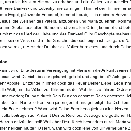
en, um mich bis zum Himmel zu erheben und alle Welten zu durcheilen? 
ott, eine Dankes- und Lobeshymne zu singen. Himmel der Himmel, er
reue Engel, glänzende Erzengel, kommet herab, … in meinem Herzen ist 
 Jesus, die Weisheit des Vaters, anzubeten und Maria zu ehren! Kommet
omme Seelen aus allen Ständen und von allen Orten, kommet und betet a
t mit mir das Lied der Liebe und des Dankes! O ihr Geschöpfe meines G
der in seiner Weise und in der Sprache, die euch eigen ist. Die ganz
sen würdig, o Herr, der Du über die Völker herrschest und durch Deine 
nion
 gekannt wird. Bitte Jesus in Vereinigung mit Maria um die Ankunft seines
esus, wirst Du nicht besser gekannt, geliebt und angebetet? Ach, ganz
hr Apostel! Entzünde in ihnen doch das Feuer Deiner Liebe! Lege ihne
lle Welt, um die Völker zur Erkenntnis der Wahrheit zu führen! O Jesu
lt unterworfen; Du hast durch Dein Blut das gesamte Reich erworben. 
d aber Dein Name, o Herr, von jenen geehrt und geheiligt, die Dich ken
 ein Ende nehmen? Wann wird Deine Barmherzigkeit zu allen Herzen sp
 alle beitragen zur Ankunft Deines Reiches. Deswegen, o göttlicher Heil
Herzen entzünden soll! Weil aber Dein Reich besonders durch Maria wi
einer heiligen Mutter. O Herr, wann wird doch jene von Dir verheißene Z