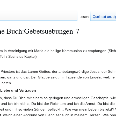
Lesen
Quelltext anze
ne Buch:Gebetsuebungen-7
 um in Vereinigung mit Maria die heilige Kommunion zu empfangen (Si
Teil / Sechstes Kapitel)
 Priesters ist das Lamm Gottes, der anbetungswürdige Jesus, der Soh
ken, ganz und gar. Der Glaube zeigt mir Tausende von Engeln, welche
ubeten.
 Liebe und Vertrauen
ch, dass Du Dich mit einem so geringen und armseligen Geschöpfe, wie i
und ich bin nichts; Du bist der Reichtum und ich die Armut; Du bist die 
sheit und mit so vielen Sünden befleckt… Wie war mein Leben bis jetzt? 
, welch einen Abgrund von Elend sehe ich in meinem Herzen! Wie ohnm