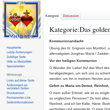
Kategorie
Diskussion
Kategorie
:
Das golde
Zur
Zur
Kommunionandacht
Navigation
Suche
Hauptseite
Übung des hl. Grignion von Montfort,
springen
springen
Letzte Änderungen
allerseligsten Jungfrau Maria / Zweiter 
Zufällige Seite
Vor der heiligen Kommunion
Hilfe zu MediaWiki
Spezialseiten
O Wunder der Liebe! Auf das Wort des
herabgestiegen, um sich uns zu schen
Werkzeuge
werden, um ihn in meinem Herzen anz
Links auf diese Seite
Änderungen an
Gebet zu Maria um Demut, Reinheit,
verlinkten Seiten
O mein süßer Erlöser, wie ist es mögli
Druckversion
Permanenter Link
so ungleichen Personen? Du bist alles, 
Seiten­­informationen
Reinheit, und ich bin Kälte, Härte, Bo
verdorben und angesteckt. O mein Gott