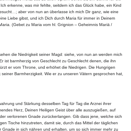
h erkenne, was mir fehlte, seitdem ich das Glück habe, ein Kind
gesucht…; aber von nun an überlasse ich mich Dir ganz, wie eine
ine Liebe gibst, und ich Dich durch Maria für immer in Deinem
Maria. (Gebet zu Maria vom hl. Grignion – Geheimnis Mariä /
sehen die Niedrigkeit seiner Magd: siehe, von nun an werden mich
 Er ist barmherzig von Geschlecht zu Geschlecht denen, die ihn
stürzt er vom Throne, und erhöhet die Niedrigen. Die Hungrigen
enk seiner Barmherzigkeit. Wie er zu unseren Vätern gesprochen hat,
ahrung und Stärkung desselben Tag für Tag die Arznei ihrer
nnendes Herz, Deinen Heiligen Geist über alle auszugießen, auf
n der verlorenen Gnade zurückerlangen. Gib dass jene, welche sich
n Tische hinzutreten, damit sie, durch das Mittel der täglichen
er Gnade in sich nähren und erhalten, um so sich immer mehr zu