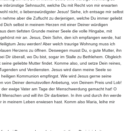
die inbrünstige Sehnsucht, welche Du mit Recht von mir erwarten
hl nicht, o liebenswürdigster Jesus! Siehe, ich entsage mir selbst
Ich nehme aber die Zuflucht zu derjenigen, welche Du immer geliebt
rd Dich selbst in meinem Herzen mit einer Deiner würdigen
us dem tiefsten Grunde meiner Seele die volle Hingabe, mit
u gehörst mir an. Jesus, Dein Sohn, den ich empfangen werde, hat
s Heiligtum Jesu werden! Aber welch traurige Wohnung muss ich
elauen Herzens zu öffnen. Deswegen musst Du, o gute Mutter, ihn
ei Dir überall, wo Du bist, sogar im Stalle zu Bethlehem. Obgleich
t seine geliebte Mutter findet. Komme also, und setze Dein reines,
n Tugenden und Verdiensten. Jesus wird dann meine Seele so
er heiligen Kommunion empfingst. Wie wird Jesus gerne seine
rden von Deiner demutsvollen Anbetung, von Deinem Preis und Lob!
Dir der ewige Vater am Tage der Menschwerdung gemacht hat! O
 Menschen und will ihn Dir darbieten. In ihm und durch ihn werde
mir in meinem Leben erwiesen hast. Komm also Maria, leihe mir