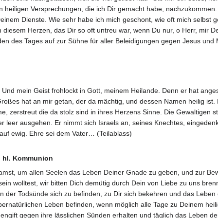
heiligen Versprechungen, die ich Dir gemacht habe, nachzukommen. Ic
Deinem Dienste. Wie sehr habe ich mich geschont, wie oft mich selbst 
diesem Herzen, das Dir so oft untreu war, wenn Du nur, o Herr, mir De
iden des Tages auf zur Sühne für aller Beleidigungen gegen Jesus und 
 Und mein Geist frohlockt in Gott, meinem Heilande. Denn er hat ange
Großes hat an mir getan, der da mächtig, und dessen Namen heilig ist.
e, zerstreut die da stolz sind in ihres Herzens Sinne. Die Gewaltigen 
st er leer ausgehen. Er nimmt sich Israels an, seines Knechtes, einged
f ewig. Ehre sei dem Vater… (Teilablass)
en hl. Kommunion
kamst, um allen Seelen das Leben Deiner Gnade zu geben, und zur Bew
ein wolltest, wir bitten Dich demütig durch Dein von Liebe zu uns bre
, in der Todsünde sich zu befinden, zu Dir sich bekehren und das Lebe
natürlichen Leben befinden, wenn möglich alle Tage zu Deinem heilige
engift gegen ihre lässlichen Sünden erhalten und täglich das Leben d