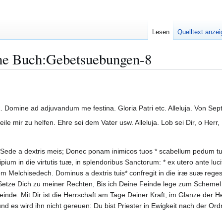
Lesen
Quelltext anze
ne Buch:Gebetsuebungen-8
 Domine ad adjuvandum me festina. Gloria Patri etc. Alleluja. Von Sept
eile mir zu helfen. Ehre sei dem Vater usw. Alleluja. Lob sei Dir, o Herr
Sede a dextris meis; Donec ponam inimicos tuos * scabellum pedum tuo
ium in die virtutis tuæ, in splendoribus Sanctorum: * ex utero ante luc
Melchisedech. Dominus a dextris tuis* confregit in die iræ suæ reges
Setze Dich zu meiner Rechten, Bis ich Deine Feinde lege zum Schemel
inde. Mit Dir ist die Herrschaft am Tage Deiner Kraft, im Glanze der 
d es wird ihn nicht gereuen: Du bist Priester in Ewigkeit nach der 