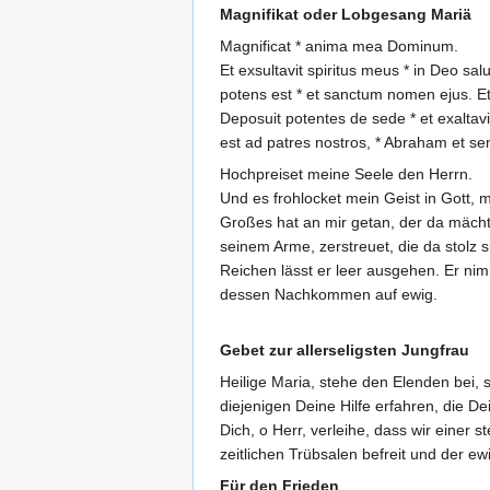
Magnifikat oder Lobgesang Mariä
Magnificat * anima mea Dominum.
Et exsultavit spiritus meus * in Deo s
potens est * et sanctum nomen ejus. Et 
Deposuit potentes de sede * et exaltavi
est ad patres nostros, * Abraham et sem
Hochpreiset meine Seele den Herrn.
Und es frohlocket mein Geist in Gott, 
Großes hat an mir getan, der da mächt
seinem Arme, zerstreuet, die da stolz s
Reichen lässt er leer ausgehen. Er ni
dessen Nachkommen auf ewig.
Gebet zur allerseligsten Jungfrau
Heilige Maria, stehe den Elenden bei, s
diejenigen Deine Hilfe erfahren, die De
Dich, o Herr, verleihe, dass wir einer
zeitlichen Trübsalen befreit und der e
Für den Frieden