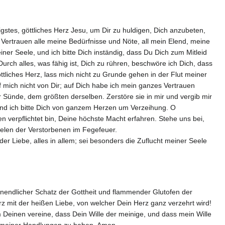
ligstes, göttliches Herz Jesu, um Dir zu huldigen, Dich anzubeten,
m Vertrauen alle meine Bedürfnisse und Nöte, all mein Elend, meine
r Seele, und ich bitte Dich inständig, dass Du Dich zum Mitleid
rch alles, was fähig ist, Dich zu rühren, beschwöre ich Dich, dass
öttliches Herz, lass mich nicht zu Grunde gehen in der Flut meiner
f mich nicht von Dir; auf Dich habe ich mein ganzes Vertrauen
r Sünde, dem größten derselben. Zerstöre sie in mir und vergib mir
 und ich bitte Dich von ganzem Herzen um Verzeihung. O
n verpflichtet bin, Deine höchste Macht erfahren. Stehe uns bei,
eelen der Verstorbenen im Fegefeuer.
der Liebe, alles in allem; sei besonders die Zuflucht meiner Seele
nendlicher Schatz der Gottheit und flammender Glutofen der
rz mit der heißen Liebe, von welcher Dein Herz ganz verzehrt wird!
Deinen vereine, dass Dein Wille der meinige, und dass mein Wille