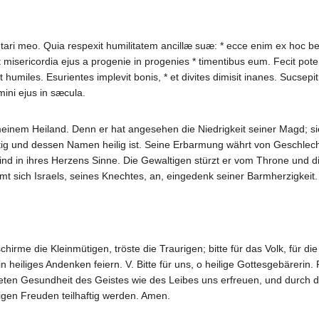
alutari meo. Quia respexit humilitatem ancillæ suæ: * ecce enim ex hoc
misericordia ejus a progenie in progenies * timentibus eum. Fecit poten
t humiles. Esurientes implevit bonis, * et divites dimisit inanes. Sucse
ini ejus in sæcula.
meinem Heiland. Denn er hat angesehen die Niedrigkeit seiner Magd; si
ig und dessen Namen heilig ist. Seine Erbarmung währt von Geschlecht 
ind in ihres Herzens Sinne. Die Gewaltigen stürzt er vom Throne und die
mmt sich Israels, seines Knechtes, an, eingedenk seiner Barmherzigkei
chirme die Kleinmütigen, tröste die Traurigen; bitte für das Volk, für di
in heiliges Andenken feiern. V. Bitte für uns, o heilige Gottesgebärerin
 steten Gesundheit des Geistes wie des Leibes uns erfreuen, und durch 
wigen Freuden teilhaftig werden. Amen.