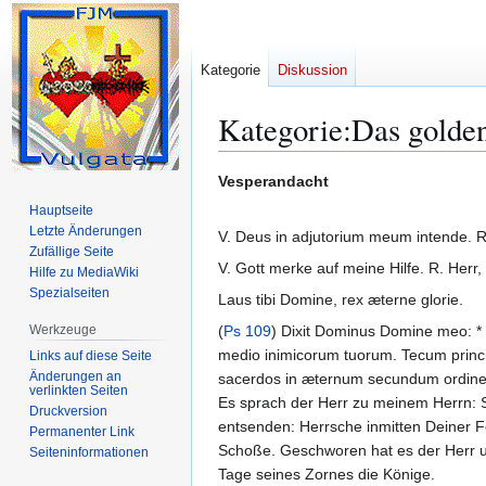
Kategorie
Diskussion
Kategorie
:
Das golde
Zur
Zur
Vesperandacht
Navigation
Suche
Hauptseite
springen
springen
Letzte Änderungen
V. Deus in adjutorium meum intende. R.
Zufällige Seite
V. Gott merke auf meine Hilfe. R. Herr, 
Hilfe zu MediaWiki
Spezialseiten
Laus tibi Domine, rex æterne glorie.
Werkzeuge
(
Ps 109
) Dixit Dominus Domine meo: * 
medio inimicorum tuorum. Tecum princip
Links auf diese Seite
Änderungen an
sacerdos in æternum secundum ordinem 
verlinkten Seiten
Es sprach der Herr zu meinem Herrn: 
Druckversion
entsenden: Herrsche inmitten Deiner Fe
Permanenter Link
Schoße. Geschworen hat es der Herr un
Seiten­­informationen
Tage seines Zornes die Könige.