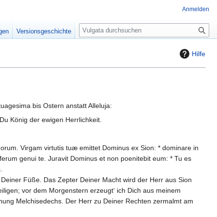
Anmelden
S
igen
Versionsgeschichte
u
c
Hilfe
h
e
uagesima bis Ostern anstatt Alleluja:
, Du König der ewigen Herrlichkeit.
rum. Virgam virtutis tuæ emittet Dominus ex Sion: * dominare in
iferum genui te. Juravit Dominus et non poenitebit eum: * Tu es
.
 Deiner Füße. Das Zepter Deiner Macht wird der Herr aus Sion
Heiligen; vor dem Morgenstern erzeugt‘ ich Dich aus meinem
Ordnung Melchisedechs. Der Herr zu Deiner Rechten zermalmt am