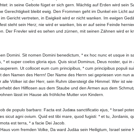
htet: in seine Gebote füget er sich gern. Mächtig auf Erden wird sein
ne Gerechtigkeit bleibt ewig. Den Frommen geht im Dunkel ein Licht au
er im Gericht vertreten, in Ewigkeit wird er nicht wanken. Im ewigen Ged
 fest steht sein Herz; nie wird er wanken, bis er auf seine Feinde herni
n. Der Frevler wird es sehen und zürnen, mit seinen Zähnen wird er kn
n Domini. Sit nomen Domini benedictum, * ex hoc nunc et usque in sæ
t super coelos gloria ejus. Quis sicut Dominus, Deus noster, qui in alti
pauperem. Ut collocet eum cum principibus, * cum principibus populi sui
obet den Namen des Herrn! Der Name des Herrn sei gepriesen von nun 
lle Völker ist der Herr, sein Ruhm übersteigt die Himmel. Wer ist wie 
erhebt den Hilflosen aus dem Staube und den Armen aus dem Schmutze
ohnen lässt im Hause als fröhliche Mutter von Kindern.
ob de populo barbaro: Facta est Judæa sanctificatio ejus, * Israel potest
les sicut agni ovium. Quid est tibi mare, quod fugisti: * et tu, Jordanis,
 mota est terra, * a facie Dei Jacob.
 Haus vom fremden Volke, Da ward Judäa sein Heiligtum, Israel seine 