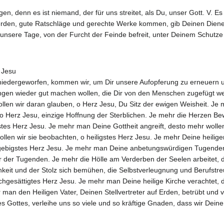
gen, denn es ist niemand, der für uns streitet, als Du, unser Gott. V. 
erden, gute Ratschläge und gerechte Werke kommen, gib Deinen Diener
sere Tage, von der Furcht der Feinde befreit, unter Deinem Schutze 
 Jesu
r niedergeworfen, kommen wir, um Dir unsere Aufopferung zu erneuern 
ngen wieder gut machen wollen, die Dir von den Menschen zugefügt we
r wollen wir daran glauben, o Herz Jesu, Du Sitz der ewigen Weisheit. 
 o Herz Jesu, einzige Hoffnung der Sterblichen. Je mehr die Herzen Be
stes Herz Jesu. Je mehr man Deine Gottheit angreift, desto mehr wolle
ollen wir sie beobachten, o heiligstes Herz Jesu. Je mehr Deine heilige
igebigstes Herz Jesu. Je mehr man Deine anbetungswürdigen Tugende
 der Tugenden. Je mehr die Hölle am Verderben der Seelen arbeitet, d
chkeit und der Stolz sich bemühen, die Selbstverleugnung und Berufstr
achgesättigtes Herz Jesu. Je mehr man Deine heilige Kirche verachtet, 
an den Heiligen Vater, Deinen Stellvertreter auf Erden, betrübt und v
 Gottes, verleihe uns so viele und so kräftige Gnaden, dass wir Deine