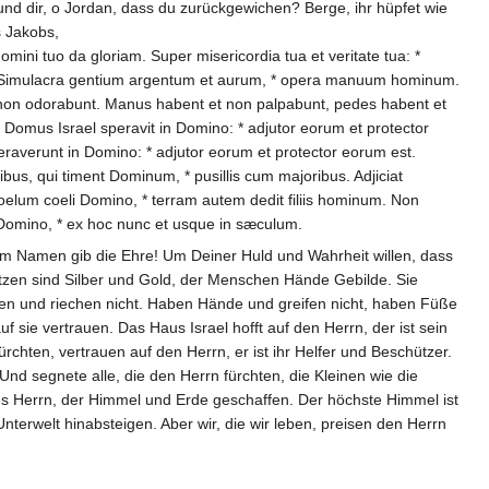
und dir, o Jordan, dass du zurückgewichen? Berge, ihr hüpfet wie
s Jakobs,
ini tuo da gloriam. Super misericordia tua et veritate tua: *
t. Simulacra gentium argentum et aurum, * opera manuum hominum.
t non odorabunt. Manus habent et non palpabunt, pedes habent et
s. Domus Israel speravit in Domino: * adjutor eorum et protector
raverunt in Domino: * adjutor eorum et protector eorum est.
bus, qui timent Dominum, * pusillis cum majoribus. Adjiciat
Coelum coeli Domino, * terram autem dedit filiis hominum. Non
Domino, * ex hoc nunc et usque in sæculum.
nem Namen gib die Ehre! Um Deiner Huld und Wahrheit willen, dass
 Götzen sind Silber und Gold, der Menschen Hände Gebilde. Sie
n und riechen nicht. Haben Hände und greifen nicht, haben Füße
 sie vertrauen. Das Haus Israel hofft auf den Herrn, der ist sein
rchten, vertrauen auf den Herrn, er ist ihr Helfer und Beschützer.
d segnete alle, die den Herrn fürchten, die Kleinen wie die
s Herrn, der Himmel und Erde geschaffen. Der höchste Himmel ist
nterwelt hinabsteigen. Aber wir, die wir leben, preisen den Herrn