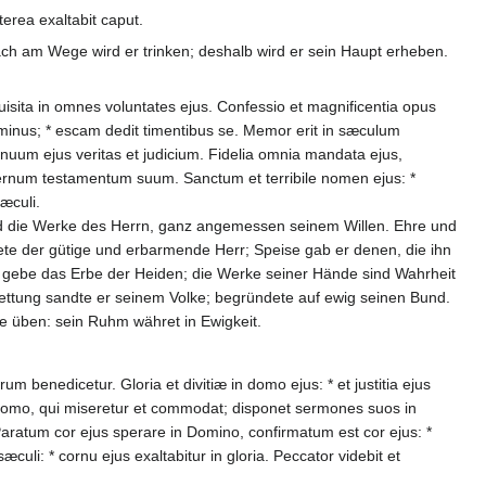
terea exaltabit caput.
ach am Wege wird er trinken; deshalb wird er sein Haupt erheben.
uisita in omnes voluntates ejus. Confessio et magnificentia opus
ominus; * escam dedit timentibus se. Memor erit in sæculum
anuum ejus veritas et judicium. Fidelia omnia mandata ejus,
ternum testamentum suum. Sanctum et terribile nomen ejus: *
æculi.
nd die Werke des Herrn, ganz angemessen seinem Willen. Ehre und
tete der gütige und erbarmende Herr; Speise gab er denen, die ihn
 gebe das Erbe der Heiden; die Werke seiner Hände sind Wahrheit
Rettung sandte er seinem Volke; begründete auf ewig seinen Bund.
sie üben: sein Ruhm währet in Ewigkeit.
um benedicetur. Gloria et divitiæ in domo ejus: * et justitia ejus
s homo, qui miseretur et commodat; disponet sermones suos in
Paratum cor ejus sperare in Domino, confirmatum est cor ejus: *
uli: * cornu ejus exaltabitur in gloria. Peccator videbit et