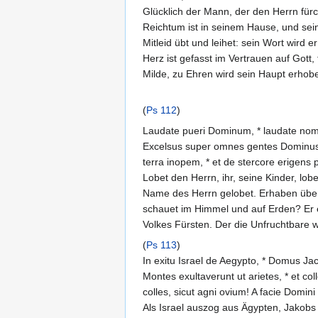
Glücklich der Mann, der den Herrn fürc
Reichtum ist in seinem Hause, und sei
Mitleid übt und leihet: sein Wort wird 
Herz ist gefasst im Vertrauen auf Gott,
Milde, zu Ehren wird sein Haupt erhobe
(
Ps 112
)
Laudate pueri Dominum, * laudate nome
Excelsus super omnes gentes Dominus, * e
terra inopem, * et de stercore erigens 
Lobet den Herrn, ihr, seine Kinder, l
Name des Herrn gelobet. Erhaben über a
schauet im Himmel und auf Erden? Er 
Volkes Fürsten. Der die Unfruchtbare w
(
Ps 113
)
In exitu Israel de Aegypto, * Domus Jac
Montes exultaverunt ut arietes, * et col
colles, sicut agni ovium! A facie Domini
Als Israel auszog aus Ägypten, Jakobs