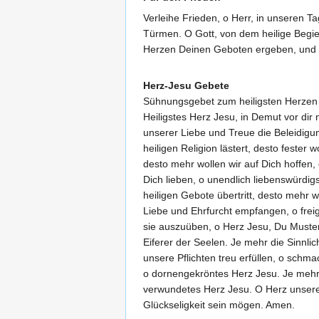
Verleihe Frieden, o Herr, in unseren Ta
Türmen. O Gott, von dem heilige Begi
Herzen Deinen Geboten ergeben, und un
Herz-Jesu Gebete
Sühnungsgebet zum heiligsten Herzen
Heiligstes Herz Jesu, in Demut vor di
unserer Liebe und Treue die Beleidigu
heiligen Religion lästert, desto feste
desto mehr wollen wir auf Dich hoffen,
Dich lieben, o unendlich liebenswürdig
heiligen Gebote übertritt, desto mehr w
Liebe und Ehrfurcht empfangen, o fre
sie auszuüben, o Herz Jesu, Du Muster
Eiferer der Seelen. Je mehr die Sinnli
unsere Pflichten treu erfüllen, o schm
o dornengekröntes Herz Jesu. Je mehr m
verwundetes Herz Jesu. O Herz unseres
Glückseligkeit sein mögen. Amen.