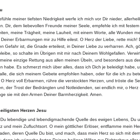
su
ühle meiner tiefsten Niedrigkeit werfe ich mich vor Dir nieder, allerhei
ann. Dir, dem liebevollen Freunde meiner Seele, empfehle ich mit feste
en, meine Trägheit, meine Lauheit, mit einem Worte, alle Wunden meine
iner Erbarmungen mir zu Hilfe eilest. O Herz der Liebe, rette mich! Du
en Gefahr ist, die Gnade erteilest, in Deiner Liebe zu verharren. Ach, g
leibe, so schalte im Übrigen mit mir nach Deinem Wohlgefallen. Verwir
Du meine einzige Rettung aus allen meinen Übeln, und besonders aus de
n habe. Es schmerzt mich über alles, dass ich Dich je beleidigt habe,
alle, die sich meinem Gebete empfohlen haben, oder für die ich zu bete
 O Herz voll Erbarmen, rühre die verstockten Herzen, und tröste die S
n, der Trost der Bedrängten und Notleidenden, sei endlich mir, o Herz 
ge sie mit den Armen Deiner Barmherzigkeit. Amen.
eiligsten Herzen Jesu
u, Du lebendige und lebendigmachende Quelle des ewigen Lebens, Du u
tz und mein Zufluchtsort. O mein göttlicher Erlöser, entflamme mein He
den, deren Quelle Du bist, und mach, dass mein Herz so sich mit dem 