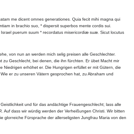
 beatam me dicent omnes generationes. Quia fecit mihi magna qui
tiam in brachio suo, * dispersit superbos mente cordis sui.
pit Israel puerum suum * recordatus misericordiæ suæ. Sicut locutus
ehe, von nun an werden mich selig preisen alle Geschlechter.
zu Geschlecht, bei denen, die ihn fürchten. Er übet Macht mir
 Niedrigen erhöhet er. Die Hungrigen erfüllet er mit Gütern, die
t. Wie er zu unseren Vätern gesprochen hat, zu Abraham und
e Geistlichkeit und für das andächtige Frauengeschlecht; lass alle
. R. Auf dass wir würdig werden der Verheißungen Christi. Wir bitten
die glorreiche Fürsprache der allerseligsten Jungfrau Maria von den