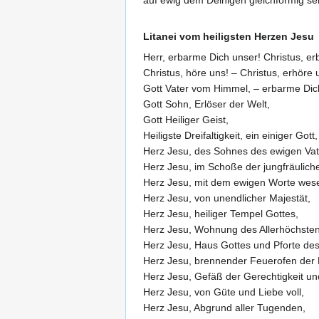
auf ewig dem Deinigen gleichförmig se
Litanei vom heiligsten Herzen Jesu
Herr, erbarme Dich unser! Christus, e
Christus, höre uns! – Christus, erhöre 
Gott Vater vom Himmel, – erbarme Dich
Gott Sohn, Erlöser der Welt,
Gott Heiliger Geist,
Heiligste Dreifaltigkeit, ein einiger Gott,
Herz Jesu, des Sohnes des ewigen Vat
Herz Jesu, im Schoße der jungfräuliche
Herz Jesu, mit dem ewigen Worte wesen
Herz Jesu, von unendlicher Majestät,
Herz Jesu, heiliger Tempel Gottes,
Herz Jesu, Wohnung des Allerhöchsten
Herz Jesu, Haus Gottes und Pforte de
Herz Jesu, brennender Feuerofen der 
Herz Jesu, Gefäß der Gerechtigkeit un
Herz Jesu, von Güte und Liebe voll,
Herz Jesu, Abgrund aller Tugenden,