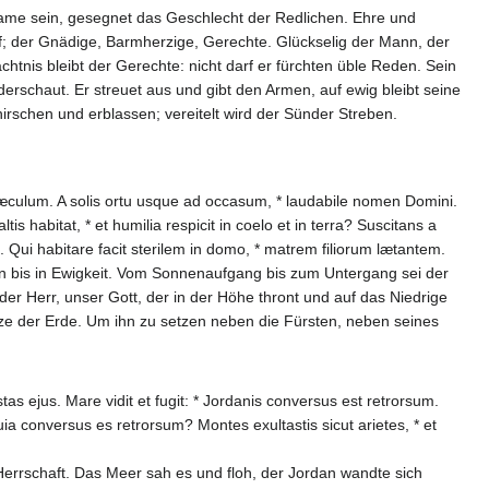
 Same sein, gesegnet das Geschlecht der Redlichen. Ehre und
f; der Gnädige, Barmherzige, Gerechte. Glückselig der Mann, der
ächtnis bleibt der Gerechte: nicht darf er fürchten üble Reden. Sein
ederschaut. Er streuet aus und gibt den Armen, auf ewig bleibt seine
irschen und erblassen; vereitelt wird der Sünder Streben.
culum. A solis ortu usque ad occasum, * laudabile nomen Domini.
s habitat, * et humilia respicit in coelo et in terra? Suscitans a
. Qui habitare facit sterilem in domo, * matrem filiorum lætantem.
an bis in Ewigkeit. Vom Sonnenaufgang bis zum Untergang sei der
der Herr, unser Gott, der in der Höhe thront und auf das Niedrige
 der Erde. Um ihn zu setzen neben die Fürsten, neben seines
as ejus. Mare vidit et fugit: * Jordanis conversus est retrorsum.
 quia conversus es retrorsum? Montes exultastis sicut arietes, * et
Herrschaft. Das Meer sah es und floh, der Jordan wandte sich