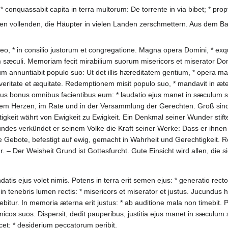
, * conquassabit capita in terra multorum: De torrente in via bibet; * prop
rben vollenden, die Häupter in vielen Landen zerschmettern. Aus dem B
meo, * in consilio justorum et congregatione. Magna opera Domini, * exq
lum sæculi. Memoriam fecit mirabilium suorum misericors et miserator D
um annuntiabit populo suo: Ut det illis hæreditatem gentium, * opera m
 veritate et æquitate. Redemptionem misit populo suo, * mandavit in æ
ectus bonus omnibus facientibus eum: * laudatio ejus manet in sæculum s
ganzem Herzen, im Rate und in der Versammlung der Gerechten. Groß si
tigkeit währt von Ewigkeit zu Ewigkeit. Ein Denkmal seiner Wunder stif
ndes verkündet er seinem Volke die Kraft seiner Werke: Dass er ihnen
e Gebote, befestigt auf ewig, gemacht in Wahrheit und Gerechtigkeit. 
r. – Der Weisheit Grund ist Gottesfurcht. Gute Einsicht wird allen, die 
atis ejus volet nimis. Potens in terra erit semen ejus: * generatio rector
n tenebris lumen rectis: * misericors et miserator et justus. Jucundu
bitur. In memoria æterna erit justus: * ab auditione mala non timebit. 
cos suos. Dispersit, dedit pauperibus, justitia ejus manet in sæculum sæc
scet: * desiderium peccatorum peribit.