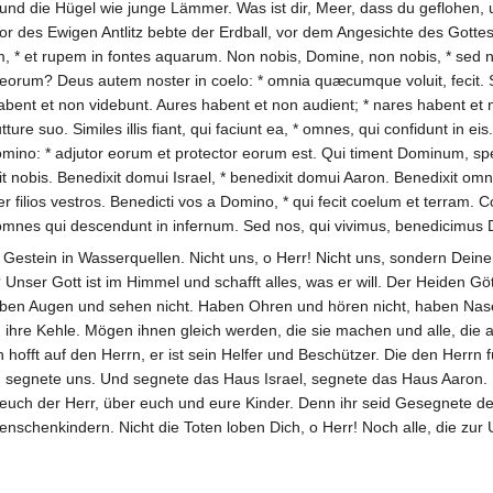
und die Hügel wie junge Lämmer. Was ist dir, Meer, dass du geflohen, 
or des Ewigen Antlitz bebte der Erdball, vor dem Angesichte des Gotte
, * et rupem in fontes aquarum. Non nobis, Domine, non nobis, * sed nom
 eorum? Deus autem noster in coelo: * omnia quæcumque voluit, feci
habent et non videbunt. Aures habent et non audient; * nares habent e
re suo. Similes illis fiant, qui faciunt ea, * omnes, qui confidunt in ei
mino: * adjutor eorum et protector eorum est. Qui timent Dominum, spe
t nobis. Benedixit domui Israel, * benedixit domui Aaron. Benedixit omni
 filios vestros. Benedicti vos a Domino, * qui fecit coelum et terram. 
omnes qui descendunt in infernum. Sed nos, qui vivimus, benedicimus 
 Gestein in Wasserquellen. Nicht uns, o Herr! Nicht uns, sondern Dei
t? Unser Gott ist im Himmel und schafft alles, was er will. Der Heiden
ben Augen und sehen nicht. Haben Ohren und hören nicht, haben Nase
ihre Kehle. Mögen ihnen gleich werden, die sie machen und alle, die auf
offt auf den Herrn, er ist sein Helfer und Beschützer. Die den Herrn fü
segnete uns. Und segnete das Haus Israel, segnete das Haus Aaron. Un
uch der Herr, über euch und eure Kinder. Denn ihr seid Gesegnete de
nschenkindern. Nicht die Toten loben Dich, o Herr! Noch alle, die zur U