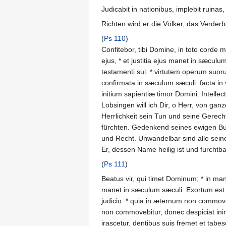
Judicabit in nationibus, implebit ruinas
Richten wird er die Völker, das Verde
(
Ps 110
)
Confitebor, tibi Domine, in toto corde 
ejus, * et justitia ejus manet in sæcu
testamenti sui: * virtutem operum suor
confirmata in sæculum sæculi: facta in
initium sapientiæ timor Domini. Intell
Lobsingen will ich Dir, o Herr, von 
Herrlichkeit sein Tun und seine Gerech
fürchten. Gedenkend seines ewigen Bu
und Recht. Unwandelbar sind alle sein
Er, dessen Name heilig ist und furchtba
(
Ps 111
)
Beatus vir, qui timet Dominum; * in mand
manet in sæculum sæculi. Exortum est i
judicio: * quia in æternum non commove
non commovebitur, donec despiciat inimi
irascetur, dentibus suis fremet et tabe