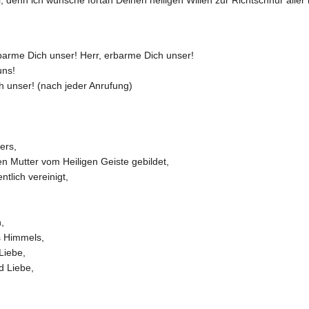
i; denn ich wünsche fortan Deinen heiligen Willen zur Richtschnur all
rbarme Dich unser! Herr, erbarme Dich unser!
uns!
 unser! (nach jeder Anrufung)
ers,
n Mutter vom Heiligen Geiste gebildet,
tlich vereinigt,
,
s Himmels,
Liebe,
d Liebe,