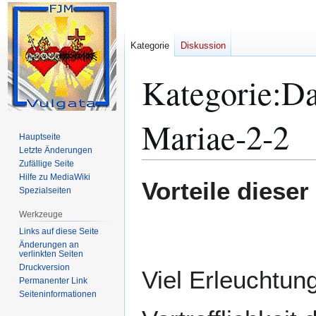
Kategorie
Diskussion
Kategorie
:
Da
Mariae-2-2
Hauptseite
Letzte Änderungen
Zufällige Seite
Hilfe zu MediaWiki
Zur
Zur
Vorteile diese
Spezialseiten
Navigation
Suche
springen
springen
Werkzeuge
Links auf diese Seite
Änderungen an
verlinkten Seiten
Druckversion
Viel Erleuchtung
Permanenter Link
Seiten­­informationen