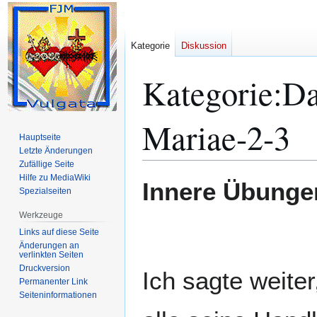
Kategorie
Diskussion
Kategorie
:
Da
Mariae-2-3
Hauptseite
Letzte Änderungen
Zufällige Seite
Hilfe zu MediaWiki
Zur
Zur
Innere Übunge
Spezialseiten
Navigation
Suche
springen
springen
Werkzeuge
Links auf diese Seite
Änderungen an
verlinkten Seiten
Druckversion
Ich sagte weite
Permanenter Link
Seiten­­informationen