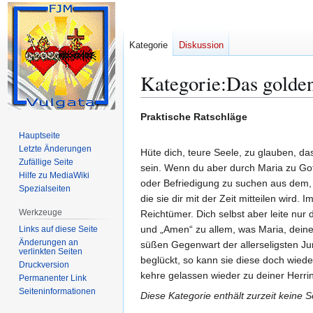
Kategorie
Diskussion
Kategorie
:
Das golde
Zur
Zur
Praktische Ratschläge
Navigation
Suche
Hauptseite
springen
springen
Letzte Änderungen
Hüte dich, teure Seele, zu glauben, d
Zufällige Seite
sein. Wenn du aber durch Maria zu Gott
Hilfe zu MediaWiki
oder Befriedigung zu suchen aus dem, 
Spezialseiten
die sie dir mit der Zeit mitteilen wir
Werkzeuge
Reichtümer. Dich selbst aber leite nur
und „Amen“ zu allem, was Maria, deine h
Links auf diese Seite
Änderungen an
süßen Gegenwart der allerseligsten Jun
verlinkten Seiten
beglückt, so kann sie diese doch wiede
Druckversion
kehre gelassen wieder zu deiner Herrin 
Permanenter Link
Seiten­­informationen
Diese Kategorie enthält zurzeit keine 