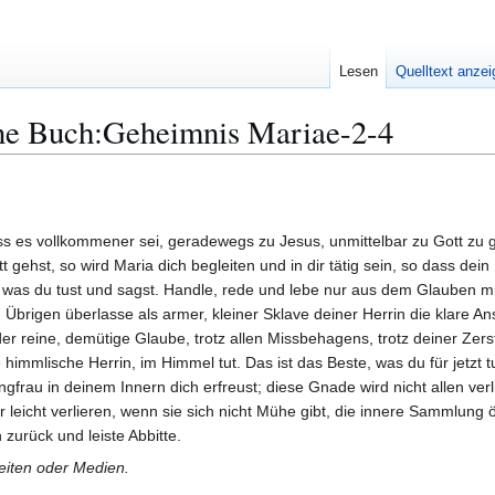
Lesen
Quelltext anze
ne Buch:Geheimnis Mariae-2-4
ass es vollkommener sei, geradewegs zu Jesus, unmittelbar zu Gott zu
 gehst, so wird Maria dich begleiten und in dir tätig sein, so dass dei
was du tust und sagst. Handle, rede und lebe nur aus dem Glauben mit
d. Im Übrigen überlasse als armer, kleiner Sklave deiner Herrin die kla
 der reine, demütige Glaube, trotz allen Missbehagens, trotz deiner Ze
immlische Herrin, im Himmel tut. Das ist das Beste, was du für jetzt t
gfrau in deinem Innern dich erfreust; diese Gnade wird nicht allen verl
r leicht verlieren, wenn sie sich nicht Mühe gibt, die innere Sammlung
zurück und leiste Abbitte.
Seiten oder Medien.