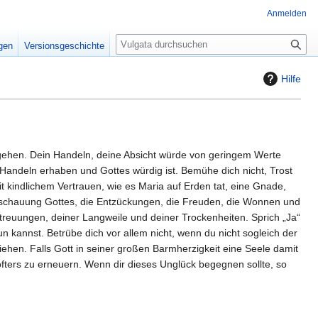
Anmelden
S
igen
Versionsgeschichte
u
c
Hilfe
h
e
 gehen. Dein Handeln, deine Absicht würde von geringem Werte
n Handeln erhaben und Gottes würdig ist. Bemühe dich nicht, Trost
 kindlichem Vertrauen, wie es Maria auf Erden tat, eine Gnade,
re Anschauung Gottes, die Entzückungen, die Freuden, die Wonnen und
rstreuungen, deiner Langweile und deiner Trockenheiten. Sprich „Ja“
un kannst. Betrübe dich vor allem nicht, wenn du nicht sogleich der
iehen. Falls Gott in seiner großen Barmherzigkeit eine Seele damit
 öfters zu erneuern. Wenn dir dieses Unglück begegnen sollte, so