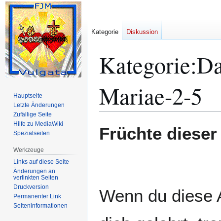
Kategorie
Diskussion
Kategorie
:
Da
Mariae-2-5
Hauptseite
Letzte Änderungen
Zufällige Seite
Hilfe zu MediaWiki
Zur
Zur
Früchte dieser
Spezialseiten
Navigation
Suche
springen
springen
Werkzeuge
Links auf diese Seite
Änderungen an
verlinkten Seiten
Druckversion
Wenn du diese 
Permanenter Link
Seiten­­informationen