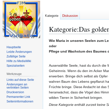
Kategorie
Diskussion
Kategorie
:
Das golde
Zur
Zur
Wie Maria in unseren Seelen zum Le
Navigation
Suche
oder
Hauptseite
springen
springen
Pflege und Wachstum des Baumes 
Letzte Änderungen
Zufällige Seite
Hilfe zu MediaWiki
Auserwählte Seele, hast du durch die 
Spezialseiten
Geheimnis. Wenn du den im Acker Mariä
Werkzeuge
erwerben. Bringe dich selbst als Opfer 
Links auf diese Seite
wahren Baum des Lebens gepflanzt hat –
Änderungen an
Früchte bringe. Diese Andacht ist das
verlinkten Seiten
heranwächst, dass die Vögel des Himmel
Druckversion
Permanenter Link
wilden Tieren in Sicherheit bringen.
Seiten­­informationen
Diese Kategorie enthält zurzeit keine 