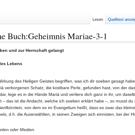
Lesen
Quelltext anze
ne Buch:Geheimnis Mariae-3-1
ben und zur Herrschaft gelangt
des Lebens
Wirkung des Heiligen Geistes begriffen, was ich dir soeben gesagt hab
 verborgenen Schatz, die kostbare Perle, gefunden hast, von der das 
dar, lege es in die Hände Mariä und verliere dich ganz in ihr, um daselb
 das ist die Andacht, welche ich soeben erklärt habe –, so musst du a
 Senfkörnlein, von dem es im Evangelium heißt, dass es zwar das kle
s, d.h. die Auserwählten, in seinen Zweigen sich einnisten, bei der H
Seiten oder Medien.