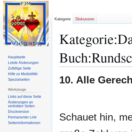
Kategorie
Diskussion
Kategorie
:
Da
Buch:Rundsc
Hauptseite
Letzte Änderungen
Zufällige Seite
Hilfe zu MediaWiki
Zur
Zur
10. Alle Gerec
Spezialseiten
Navigation
Suche
springen
springen
Werkzeuge
Links auf diese Seite
Änderungen an
verlinkten Seiten
Druckversion
Schauet hin, me
Permanenter Link
Seiten­­informationen