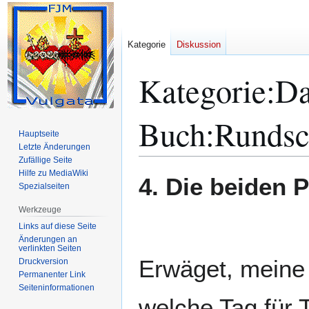
Kategorie
Diskussion
Kategorie
:
Da
Buch:Rundsc
Hauptseite
Letzte Änderungen
Zufällige Seite
Hilfe zu MediaWiki
Zur
Zur
4. Die beiden P
Spezialseiten
Navigation
Suche
springen
springen
Werkzeuge
Links auf diese Seite
Änderungen an
verlinkten Seiten
Erwäget, meine 
Druckversion
Permanenter Link
Seiten­­informationen
welche Tag für 