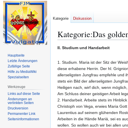
Kategorie
Diskussion
Kategorie
:
Das golde
Zur
Zur
II. Studium und Handarbeit
Navigation
Suche
Hauptseite
springen
springen
Letzte Änderungen
1. Studium. Maria ist der Sitz der Weis
Zufällige Seite
diese erhabene Herrin. Der hl. Grignio
Hilfe zu MediaWiki
allerseligsten Jungfrau empfehle und 
Spezialseiten
stets ein Bild der allerseligsten Jungf
Werkzeuge
Heiligen nach, wirf dich, wenn möglich
Am Schluss deiner geistigen Arbeit lege
Links auf diese Seite
Änderungen an
2. Handarbeit. Arbeite stets im Hinblic
verlinkten Seiten
Christoph von Vega, erwies Maria Gott 
Druckversion
Laurentius auf seinem glühenden Roste
Permanenter Link
Arbeiten in die Hände Mariä, sei es au
Seiten­­informationen
wollen. So wollen auch wir bei allen un