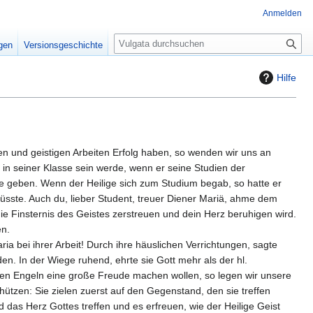
Anmelden
S
igen
Versionsgeschichte
u
c
Hilfe
h
e
dien und geistigen Arbeiten Erfolg haben, so wenden wir uns an
 in seiner Klasse sein werde, wenn er seine Studien der
ge geben. Wenn der Heilige sich zum Studium begab, so hatte er
t küsste. Auch du, lieber Student, treuer Diener Mariä, ahme dem
ie Finsternis des Geistes zerstreuen und dein Herz beruhigen wird.
en.
ia bei ihrer Arbeit! Durch ihre häuslichen Verrichtungen, sagte
n. In der Wiege ruhend, ehrte sie Gott mehr als der hl.
den Engeln eine große Freude machen wollen, so legen wir unsere
hützen: Sie zielen zuerst auf den Gegenstand, den sie treffen
d das Herz Gottes treffen und es erfreuen, wie der Heilige Geist