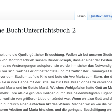
Lesen
Quelltext anze
ne Buch:Unterrichtsbuch-2
heit und die Quelle göttlicher Erleuchtung. Wollen wir bei unseren Stu
n von Montfort schrieb seinem Bruder Joseph, dass er einer der Besten
ihr seine Anstrengungen aufopfere; sie werde ihm sicher das Notwendi
rau vor sich, welches er oft betrachtete und mit zärtlichster Frömmigkei
, vor dem Studium auf die Knie und bete ein Ave Maria zum Stern, der d
 sie in ihre Hände mit der Bitte, sie zur Ehre ihres Sohnes zu verwend
k auf Maria und im Geiste Mariä. Welches Wohlgefallen hatte Gott an Mar
mehr Ehre als die größten Heiligen durch ihre heldenmütigsten Tugende
, weil sie von größerer Liebe entzündet war. Wenn wir also Gott und 
ch nur durch einen einfachen Akt des Willens. Machen wir es wie die Sc
seren Arbeiten auf Maria hinzielen, und die geringste Beschäftigung wir