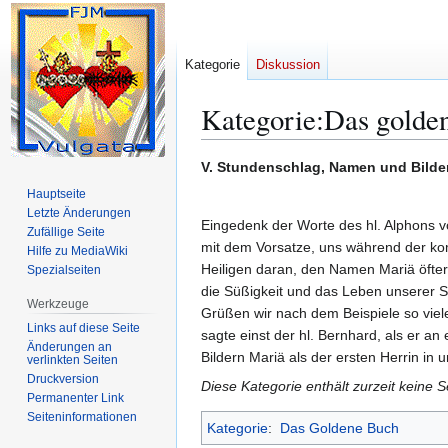
Kategorie
Diskussion
Kategorie
:
Das golde
Zur
Zur
V. Stundenschlag, Namen und Bilde
Navigation
Suche
Hauptseite
springen
springen
Letzte Änderungen
Eingedenk der Worte des hl. Alphons vo
Zufällige Seite
mit dem Vorsatze, uns während der k
Hilfe zu MediaWiki
Heiligen daran, den Namen Mariä öfters
Spezialseiten
die Süßigkeit und das Leben unserer Se
Werkzeuge
Grüßen wir nach dem Beispiele so viele
Links auf diese Seite
sagte einst der hl. Bernhard, als er a
Änderungen an
Bildern Mariä als der ersten Herrin i
verlinkten Seiten
Druckversion
Diese Kategorie enthält zurzeit keine 
Permanenter Link
Seiten­­informationen
Kategorie
:
Das Goldene Buch