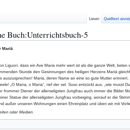
Lesen
Quelltext anze
ne Buch:Unterrichtsbuch-5
r Mariä
n Liguori, dass ein Ave Maria mehr wert ist als die ganze Welt, beten
ommenden Stunde den Gesinnungen des heiligen Herzens Mariä gleich
 auszusprechen! Maria, deren Name an eine so gute Mutter erinnert, i
ele! „O Maria, o Maria“, rief der sel. Suso entzückt aus, „wie musst Du
r frommer Diener der allerseligsten Jungfrau auch immer die Bilder M
n einer Statue der allerseligsten Jungfrau vorbeiging, worauf er die St
n und außer unseren Wohnungen einen Ehrenplatz und üben wir mit Vorli
Seiten oder Medien.