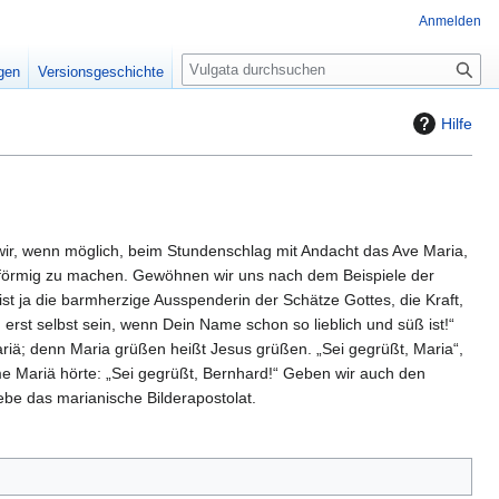
Anmelden
S
igen
Versionsgeschichte
u
c
Hilfe
h
e
 wir, wenn möglich, beim Stundenschlag mit Andacht das Ave Maria,
förmig zu machen. Gewöhnen wir uns nach dem Beispiele der
st ja die barmherzige Ausspenderin der Schätze Gottes, die Kraft,
 erst selbst sein, wenn Dein Name schon so lieblich und süß ist!“
ariä; denn Maria grüßen heißt Jesus grüßen. „Sei gegrüßt, Maria“,
imme Mariä hörte: „Sei gegrüßt, Bernhard!“ Geben wir auch den
ebe das marianische Bilderapostolat.