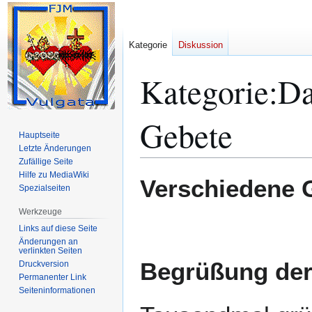
Kategorie
Diskussion
Kategorie
:
Da
Gebete
Hauptseite
Letzte Änderungen
Zufällige Seite
Hilfe zu MediaWiki
Zur
Zur
Verschiedene 
Spezialseiten
Navigation
Suche
springen
springen
Werkzeuge
Links auf diese Seite
Änderungen an
verlinkten Seiten
Begrüßung der
Druckversion
Permanenter Link
Seiten­­informationen