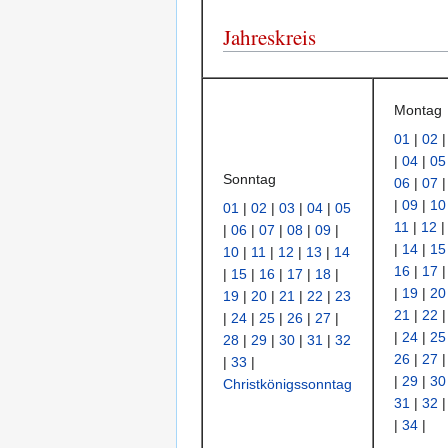
Jahreskreis
Montag
01
|
02
|
04
|
05
Sonntag
06
|
07
|
09
|
10
01
|
02
|
03
|
04
|
05
11
|
12
|
06
|
07
|
08
|
09
|
|
14
|
15
10
|
11
|
12
|
13
|
14
16
|
17
|
15
|
16
|
17
|
18
|
|
19
|
20
19
|
20
|
21
|
22
|
23
21
|
22
|
24
|
25
|
26
|
27
|
|
24
|
25
28
|
29
|
30
|
31
|
32
26
|
27
|
33
|
|
29
|
30
Christkönigssonntag
31
|
32
|
34
|