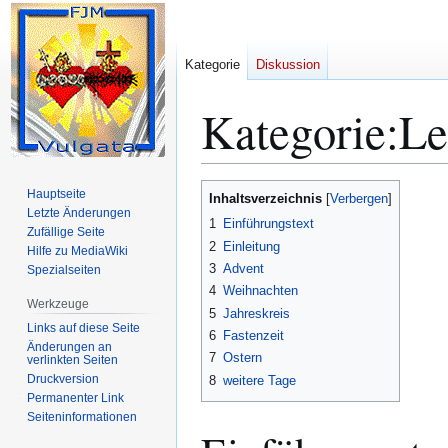
Kategorie
Diskussion
Kategorie
:
Le
Zur
Zur
Hauptseite
Inhaltsverzeichnis
Navigation
Suche
Letzte Änderungen
1
Einführungstext
Zufällige Seite
springen
springen
2
Einleitung
Hilfe zu MediaWiki
3
Advent
Spezialseiten
4
Weihnachten
Werkzeuge
5
Jahreskreis
Links auf diese Seite
6
Fastenzeit
Änderungen an
7
Ostern
verlinkten Seiten
Druckversion
8
weitere Tage
Permanenter Link
Seiten­­informationen