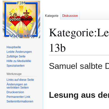
Kategorie
Diskussion
Kategorie
:
Le
13b
Hauptseite
Letzte Änderungen
Zufällige Seite
Hilfe zu MediaWiki
Zur
Zur
Samuel salbte D
Spezialseiten
Navigation
Suche
springen
springen
Werkzeuge
Links auf diese Seite
Änderungen an
verlinkten Seiten
Lesung aus de
Druckversion
Permanenter Link
Seiten­­informationen