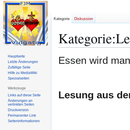
Kategorie
Diskussion
Kategorie
:
Le
Zur
Zur
Hauptseite
Essen wird man
Navigation
Suche
Letzte Änderungen
Zufällige Seite
springen
springen
Hilfe zu MediaWiki
Spezialseiten
Werkzeuge
Lesung aus de
Links auf diese Seite
Änderungen an
verlinkten Seiten
Druckversion
Permanenter Link
Seiten­­informationen