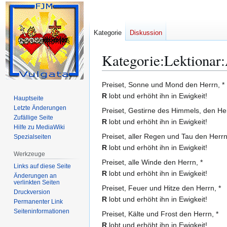
Kategorie
Diskussion
Kategorie
:
Lektionar:
Zur
Zur
Preiset, Sonne und Mond den Herrn, *
Navigation
Suche
R
lobt und erhöht ihn in Ewigkeit!
Hauptseite
springen
springen
Letzte Änderungen
Preiset, Gestirne des Himmels, den Her
Zufällige Seite
R
lobt und erhöht ihn in Ewigkeit!
Hilfe zu MediaWiki
Preiset, aller Regen und Tau den Herrn
Spezialseiten
R
lobt und erhöht ihn in Ewigkeit!
Werkzeuge
Preiset, alle Winde den Herrn, *
Links auf diese Seite
R
lobt und erhöht ihn in Ewigkeit!
Änderungen an
verlinkten Seiten
Preiset, Feuer und Hitze den Herrn, *
Druckversion
R
lobt und erhöht ihn in Ewigkeit!
Permanenter Link
Seiten­­informationen
Preiset, Kälte und Frost den Herrn, *
R
lobt und erhöht ihn in Ewigkeit!