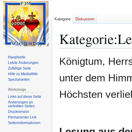
Kategorie
Diskussion
Kategorie
:
Le
Zur
Zur
Hauptseite
Königtum, Herrs
Navigation
Suche
Letzte Änderungen
Zufällige Seite
springen
springen
Hilfe zu MediaWiki
unter dem Himm
Spezialseiten
Werkzeuge
Höchsten verlie
Links auf diese Seite
Änderungen an
verlinkten Seiten
Druckversion
Permanenter Link
Seiten­­informationen
Lesung aus de