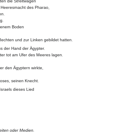
ten die Streitwagen
 Heeresmacht des Pharao,
en.
g.
ockenem Boden
echten und zur Linken gebildet hatten.
us der Hand der Ägypter.
pter tot am Ufer des Meeres lagen.
er den Ägyptern wirkte,
Moses, seinen Knecht.
sraels dieses Lied
Seiten oder Medien.