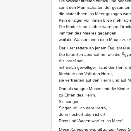
Die Wasser fluteten zurück und bedeck
samt den Mannschaften der gesamten
die hinter ihnen ins Meer gezogen war
Kein einziger von ihnen blieb mehr übri
Die Kinder Israels aber waren auf tr
inmitten des Meeres gegangen,
weil die Wasser ihnen eine Mauer zur R
Der Herr rettete an jenem Tag Israel a
Die Israeliten aber sahen, wie die Ägy
Als Israel sah,
mit welch gewaltiger Hand der Herr unt
fürchtete das Volk den Herrn;
sie vertrauten auf den Herrn und auf 
Damals sangen Moses und die Kinder I
zu Ehren des Herrn.
Sie sangen:
Singen will ich dem Herrn,
denn hocherhaben ist er!
Ross und Wagen warf er ins Meer!
Diese Kategorie enthält zurzeit keine 