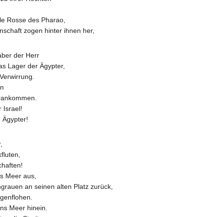
lle Rosse des Pharao,
chaft zogen hinter ihnen her,
aber der Herr
as Lager der Ägypter,
Verwirrung.
en
vorankommen.
 Israel!
 Ägypter!
,
fluten,
chaften!
s Meer aus,
rauen an seinen alten Platz zurück,
genflohen.
ins Meer hinein.