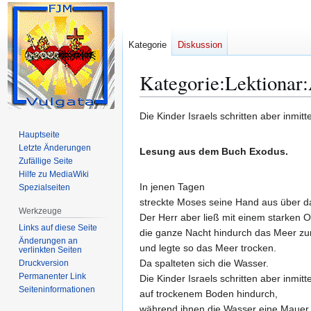
Kategorie
Diskussion
Kategorie
:
Lektionar
Zur
Zur
Die Kinder Israels schritten aber inmi
Navigation
Suche
Hauptseite
springen
springen
Letzte Änderungen
Lesung aus dem Buch Exodus.
Zufällige Seite
Hilfe zu MediaWiki
In jenen Tagen
Spezialseiten
streckte Moses seine Hand aus über d
Werkzeuge
Der Herr aber ließ mit einem starken 
Links auf diese Seite
die ganze Nacht hindurch das Meer zu
Änderungen an
und legte so das Meer trocken.
verlinkten Seiten
Da spalteten sich die Wasser.
Druckversion
Permanenter Link
Die Kinder Israels schritten aber inmi
Seiten­­informationen
auf trockenem Boden hindurch,
während ihnen die Wasser eine Mauer 