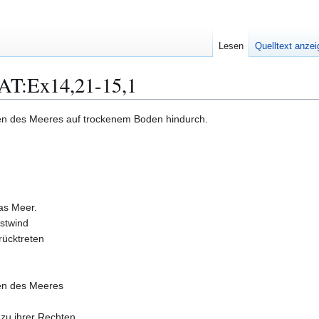
Lesen
Quelltext anze
:AT:Ex14,21-15,1
tten des Meeres auf trockenem Boden hindurch.
as Meer.
Ostwind
rücktreten
tten des Meeres
zu ihrer Rechten