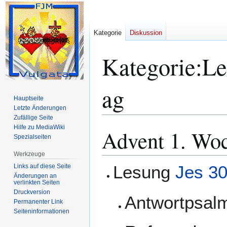
Kategorie
Diskussion
Kategorie
:
Le
ag
Hauptseite
Letzte Änderungen
Zufällige Seite
Hilfe zu MediaWiki
Advent 1. Wo
Zur
Zur
Spezialseiten
Navigation
Suche
springen
springen
Werkzeuge
Lesung
Jes 30
Links auf diese Seite
Änderungen an
verlinkten Seiten
Druckversion
Antwortpsa
Permanenter Link
Seiten­­informationen