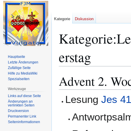
Kategorie
Diskussion
Kategorie
:
Le
erstag
Hauptseite
Letzte Änderungen
Zufällige Seite
Hilfe zu MediaWiki
Advent 2. Wo
Zur
Zur
Spezialseiten
Navigation
Suche
springen
springen
Werkzeuge
Lesung
Jes 41
Links auf diese Seite
Änderungen an
verlinkten Seiten
Druckversion
Antwortpsa
Permanenter Link
Seiten­­informationen