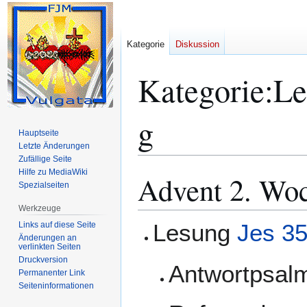
Kategorie
Diskussion
Kategorie
:
Le
g
Hauptseite
Letzte Änderungen
Zufällige Seite
Hilfe zu MediaWiki
Advent 2. Wo
Zur
Zur
Spezialseiten
Navigation
Suche
springen
springen
Werkzeuge
Lesung
Jes 35
Links auf diese Seite
Änderungen an
verlinkten Seiten
Druckversion
Antwortpsa
Permanenter Link
Seiten­­informationen