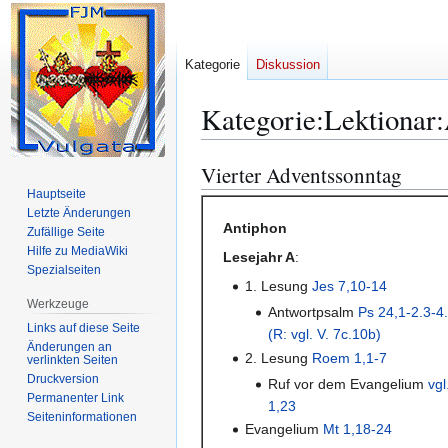
Kategorie
Diskussion
Kategorie
:
Lektionar
Vierter Adventssonntag
Zur
Zur
Navigation
Suche
Hauptseite
Letzte Änderungen
springen
springen
Antiphon
Zufällige Seite
Hilfe zu MediaWiki
Lesejahr A
:
Spezialseiten
1. Lesung
Jes 7,10-14
Werkzeuge
Antwortpsalm
Ps 24,1-2.3-4
Links auf diese Seite
(R: vgl. V. 7c.10b)
Änderungen an
2. Lesung
Roem 1,1-7
verlinkten Seiten
Druckversion
Ruf vor dem Evangelium
vgl
Permanenter Link
1,23
Seiten­­informationen
Evangelium
Mt 1,18-24