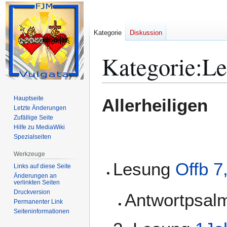
Kategorie
Diskussion
Kategorie
:
Le
Zur
Zur
Hauptseite
Allerheiligen
Navigation
Suche
Letzte Änderungen
Zufällige Seite
springen
springen
Hilfe zu MediaWiki
Spezialseiten
Werkzeuge
Lesung
Offb 7
Links auf diese Seite
Änderungen an
verlinkten Seiten
Druckversion
Antwortpsa
Permanenter Link
Seiten­­informationen