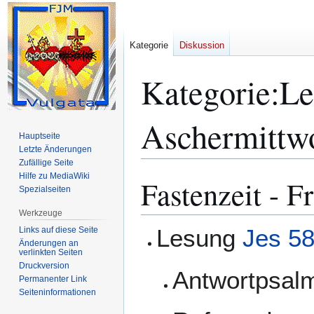
Kategorie
Diskussion
Kategorie
:
Le
Aschermittw
Hauptseite
Letzte Änderungen
Zufällige Seite
Hilfe zu MediaWiki
Fastenzeit - 
Zur
Zur
Spezialseiten
Navigation
Suche
springen
springen
Werkzeuge
Lesung
Jes 58
Links auf diese Seite
Änderungen an
verlinkten Seiten
Druckversion
Antwortpsa
Permanenter Link
Seiten­­informationen