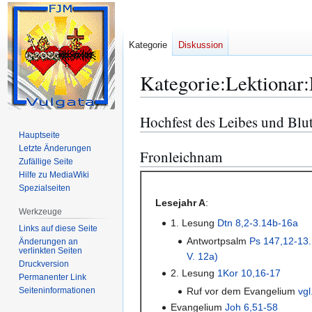
Kategorie
Diskussion
Kategorie
:
Lektionar
Hochfest des Leibes und Blut
Zur
Zur
Navigation
Suche
Hauptseite
Letzte Änderungen
springen
springen
Fronleichnam
Zufällige Seite
Hilfe zu MediaWiki
Spezialseiten
Lesejahr A
:
Werkzeuge
1. Lesung
Dtn 8,2-3.14b-16a
Links auf diese Seite
Antwortpsalm
Ps 147,12-13.
Änderungen an
verlinkten Seiten
V. 12a)
Druckversion
2. Lesung
1Kor 10,16-17
Permanenter Link
Seiten­­informationen
Ruf vor dem Evangelium
vgl
Evangelium
Joh 6,51-58