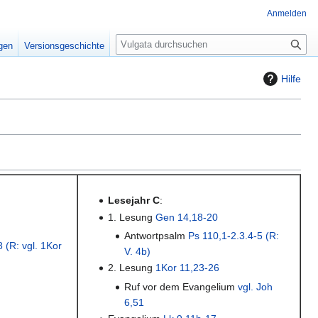
Anmelden
S
igen
Versionsgeschichte
u
c
Hilfe
h
e
Lesejahr C
:
1. Lesung
Gen 14,18-20
Antwortpsalm
Ps 110,1-2.3.4-5 (R:
 (R: vgl. 1Kor
V. 4b)
2. Lesung
1Kor 11,23-26
Ruf vor dem Evangelium
vgl. Joh
6,51