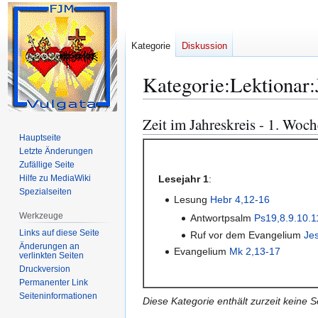
Kategorie
Diskussion
Kategorie
:
Lektionar
Zeit im Jahreskreis - 1. Woc
Zur
Zur
Navigation
Suche
Hauptseite
Letzte Änderungen
springen
springen
Zufällige Seite
Hilfe zu MediaWiki
Lesejahr 1
:
Spezialseiten
Lesung
Hebr 4,12-16
Werkzeuge
Antwortpsalm
Ps19,8.9.10.1
Links auf diese Seite
Ruf vor dem Evangelium
Je
Änderungen an
Evangelium
Mk 2,13-17
verlinkten Seiten
Druckversion
Permanenter Link
Seiten­­informationen
Diese Kategorie enthält zurzeit keine 