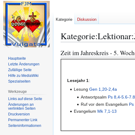
Kategorie
Diskussion
Kategorie
:
Lektionar:
Zeit im Jahreskreis - 5. Woch
Zur
Zur
Navigation
Suche
Hauptseite
Letzte Änderungen
springen
springen
Zufällige Seite
Hilfe zu MediaWiki
Lesejahr 1
:
Spezialseiten
Lesung
Gen 1,20-2,4a
Werkzeuge
Antwortpsalm
Ps 8,4-5.6-7.8
Links auf diese Seite
Ruf vor dem Evangelium
Ps
Änderungen an
verlinkten Seiten
Evangelium
Mk 7,1-13
Druckversion
Permanenter Link
Seiten­­informationen