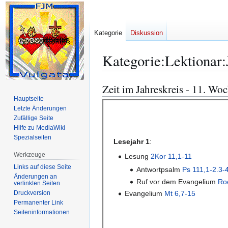
Kategorie
Diskussion
Kategorie
:
Lektionar
Zeit im Jahreskreis - 11. Wo
Zur
Zur
Navigation
Suche
Hauptseite
Letzte Änderungen
springen
springen
Zufällige Seite
Hilfe zu MediaWiki
Spezialseiten
Lesejahr 1
:
Werkzeuge
Lesung
2Kor 11,1-11
Links auf diese Seite
Antwortpsalm
Ps 111,1-2.3-4
Änderungen an
Ruf vor dem Evangelium
Ro
verlinkten Seiten
Druckversion
Evangelium
Mt 6,7-15
Permanenter Link
Seiten­­informationen