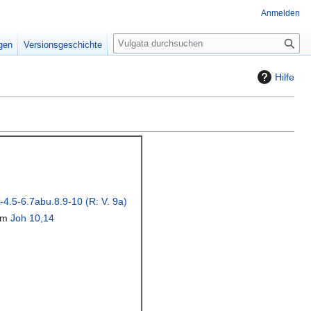
Anmelden
S
igen
Versionsgeschichte
u
c
Hilfe
h
e
-4.5-6.7abu.8.9-10 (R: V. 9a)
ium
Joh 10,14