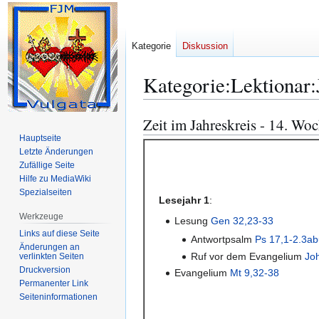
Kategorie
Diskussion
Kategorie
:
Lektionar:
Zeit im Jahreskreis - 14. Wo
Zur
Zur
Navigation
Suche
Hauptseite
Letzte Änderungen
springen
springen
Zufällige Seite
Hilfe zu MediaWiki
Spezialseiten
Lesejahr 1
:
Werkzeuge
Lesung
Gen 32,23-33
Links auf diese Seite
Antwortpsalm
Ps 17,1-2.3abu
Änderungen an
Ruf vor dem Evangelium
Jo
verlinkten Seiten
Druckversion
Evangelium
Mt 9,32-38
Permanenter Link
Seiten­­informationen