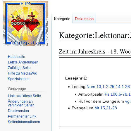
Kategorie
Diskussion
Kategorie
:
Lektionar
Zeit im Jahreskreis - 18. Wo
Zur
Zur
Navigation
Suche
Hauptseite
Letzte Änderungen
springen
springen
Zufällige Seite
Hilfe zu MediaWiki
Lesejahr 1
:
Spezialseiten
Lesung
Num 13,1-2.25-14,1.26
Werkzeuge
Antwortpsalm
Ps 106,6-7b.13
Links auf diese Seite
Ruf vor dem Evangelium
vgl
Änderungen an
verlinkten Seiten
Evangelium
Mt 15,21-28
Druckversion
Permanenter Link
Seiten­­informationen