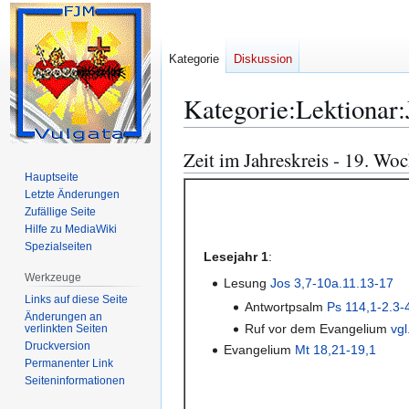
Kategorie
Diskussion
Kategorie
:
Lektionar
Zeit im Jahreskreis - 19. Wo
Zur
Zur
Navigation
Suche
Hauptseite
Letzte Änderungen
springen
springen
Zufällige Seite
Hilfe zu MediaWiki
Spezialseiten
Lesejahr 1
:
Werkzeuge
Lesung
Jos 3,7-10a.11.13-17
Links auf diese Seite
Antwortpsalm
Ps 114,1-2.3-4
Änderungen an
Ruf vor dem Evangelium
vgl
verlinkten Seiten
Druckversion
Evangelium
Mt 18,21-19,1
Permanenter Link
Seiten­­informationen