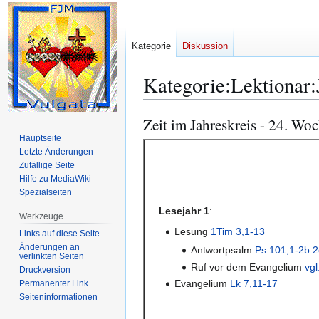
Kategorie
Diskussion
Kategorie
:
Lektionar:
Zeit im Jahreskreis - 24. Wo
Zur
Zur
Navigation
Suche
Hauptseite
Letzte Änderungen
springen
springen
Zufällige Seite
Hilfe zu MediaWiki
Spezialseiten
Lesejahr 1
:
Werkzeuge
Lesung
1Tim 3,1-13
Links auf diese Seite
Änderungen an
Antwortpsalm
Ps 101,1-2b.2c
verlinkten Seiten
Ruf vor dem Evangelium
vgl
Druckversion
Evangelium
Lk 7,11-17
Permanenter Link
Seiten­­informationen