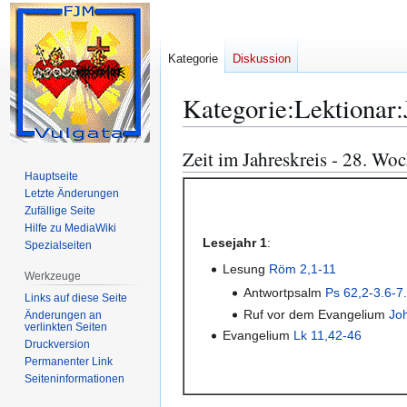
Kategorie
Diskussion
Kategorie
:
Lektionar
Zeit im Jahreskreis - 28. Wo
Zur
Zur
Navigation
Suche
Hauptseite
Letzte Änderungen
springen
springen
Zufällige Seite
Hilfe zu MediaWiki
Lesejahr 1
:
Spezialseiten
Lesung
Röm 2,1-11
Werkzeuge
Antwortpsalm
Ps 62,2-3.6-7.
Links auf diese Seite
Ruf vor dem Evangelium
Jo
Änderungen an
verlinkten Seiten
Evangelium
Lk 11,42-46
Druckversion
Permanenter Link
Seiten­­informationen