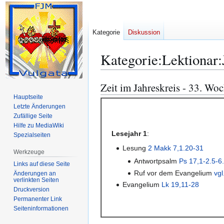
Kategorie
Diskussion
Kategorie
:
Lektionar
Zeit im Jahreskreis - 33. Wo
Zur
Zur
Navigation
Suche
Hauptseite
Letzte Änderungen
springen
springen
Zufällige Seite
Hilfe zu MediaWiki
Lesejahr 1
:
Spezialseiten
Lesung
2 Makk 7,1.20-31
Werkzeuge
Antwortpsalm
Ps 17,1-2.5-6.
Links auf diese Seite
Ruf vor dem Evangelium
vgl
Änderungen an
verlinkten Seiten
Evangelium
Lk 19,11-28
Druckversion
Permanenter Link
Seiten­­informationen