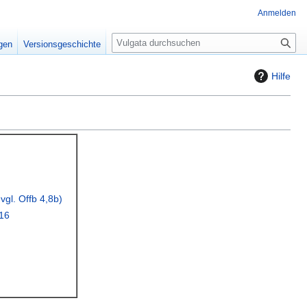
Anmelden
S
igen
Versionsgeschichte
u
c
Hilfe
h
e
vgl. Offb 4,8b)
,16