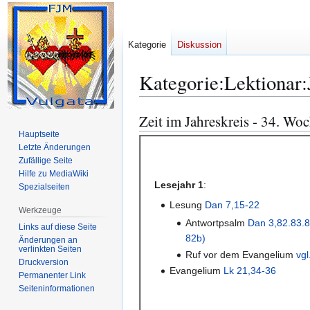
Kategorie
Diskussion
Kategorie
:
Lektionar
Zeit im Jahreskreis - 34. Wo
Zur
Zur
Navigation
Suche
Hauptseite
Letzte Änderungen
springen
springen
Zufällige Seite
Hilfe zu MediaWiki
Lesejahr 1
:
Spezialseiten
Lesung
Dan 7,15-22
Werkzeuge
Antwortpsalm
Dan 3,82.83.8
Links auf diese Seite
82b)
Änderungen an
verlinkten Seiten
Ruf vor dem Evangelium
vgl
Druckversion
Evangelium
Lk 21,34-36
Permanenter Link
Seiten­­informationen