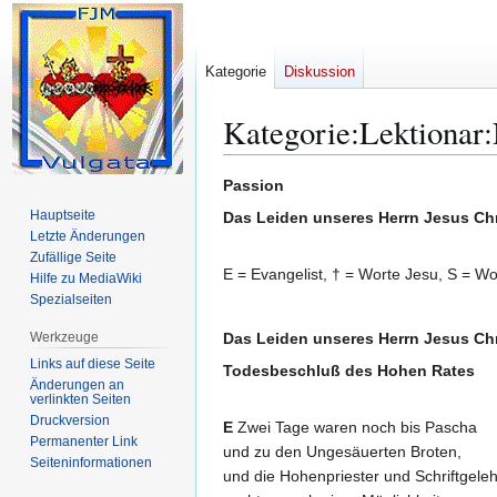
Kategorie
Diskussion
Kategorie
:
Lektionar
Zur
Zur
Passion
Navigation
Suche
Hauptseite
Das Leiden unseres Herrn Jesus Ch
springen
springen
Letzte Änderungen
Zufällige Seite
E = Evangelist, † = Worte Jesu, S = W
Hilfe zu MediaWiki
Spezialseiten
Werkzeuge
Das Leiden unseres Herrn Jesus Ch
Links auf diese Seite
Todesbeschluß des Hohen Rates
Änderungen an
verlinkten Seiten
Druckversion
E
Zwei Tage waren noch bis Pascha
Permanenter Link
und zu den Ungesäuerten Broten,
Seiten­­informationen
und die Hohenpriester und Schriftgeleh