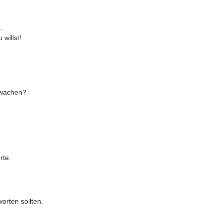
;
 willst!
 wachen?
rte.
orten sollten.