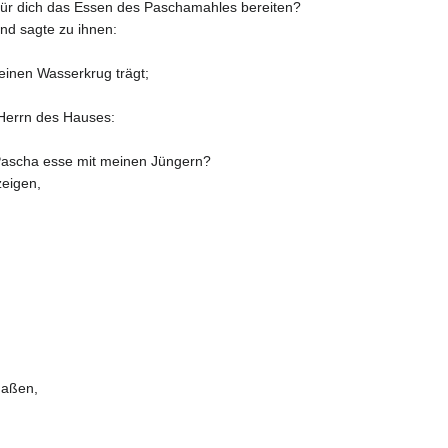
 für dich das Essen des Paschamahles bereiten?
nd sagte zu ihnen:
einen Wasserkrug trägt;
 Herrn des Hauses:
 Pascha esse mit meinen Jüngern?
eigen,
.
 aßen,