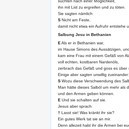
suchten nach einer Möglichkeit,
ihn mit List zu ergreifen und zu töten.
Sie sagten nämlich:
S
Nicht am Feste,
damit nicht etwa ein Aufruhr entstehe 
Salbung Jesu in Bethanien
E
Als er in Bethanien war,
im Hause Simons des Aussätzigen, und
kam eine Frau mit einem Gefäß von Al
voll echten, kostbaren Nardenöls,
zerbrach das Gefäß und goss es über 
Einige aber sagten unwillig zueinander
S
Wozu diese Verschwendung des Sal
Man hätte dieses Salböl um mehr als 
und den Armen geben können.
E
Und sie schalten auf sie.
Jesus aber sprach:
†
Lasst sie! Was kränkt ihr sie?
Ein gutes Werk tat sie an mir.
Denn allezeit habt ihr die Armen bei e