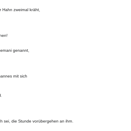
er Hahn zweimal kräht,
nen!
semani genannt,
annes mit sich
d.
h sei, die Stunde vorübergehen an ihm.