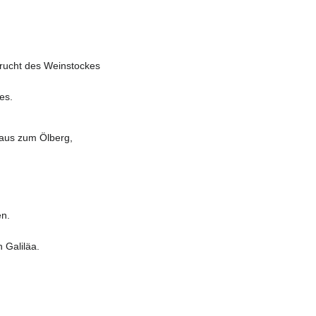
Frucht des Weinstockes
es.
aus zum Ölberg,
en.
 Galiläa.