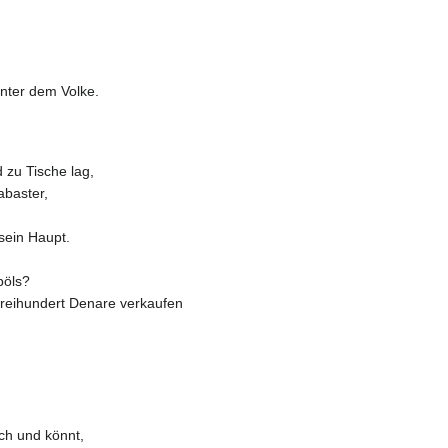
unter dem Volke.
 zu Tische lag,
abaster,
sein Haupt.
:
böls?
dreihundert Denare verkaufen
uch und könnt,