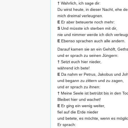
†
Wahrlich, ich sage dir:
Du wirst heute, in dieser Nacht, ehe d
mich dreimal verleugnen.
E
Er aber beteuerte noch mehr:
S
Und müsste ich sterben mit dir,
nie und nimmer werde ich dich verleug
E
Ebenso sprachen auch alle andern.
Darauf kamen sie an ein Gehöft, Geth
und er sprach zu seinen Jüngern:
†
Setzt euch hier nieder,
während ich bete!
E
Da nahm er Petrus, Jakobus und Joh
und begann zu zittern und zu zagen,
und er sprach zu ihnen:
†
Meine Seele ist betrübt bis in den To
Bleibet hier und wachet!
E
Er ging ein wenig weiter,
fiel auf die Erde nieder
und betete, es möchte, wenn es möglic
Er sprach: