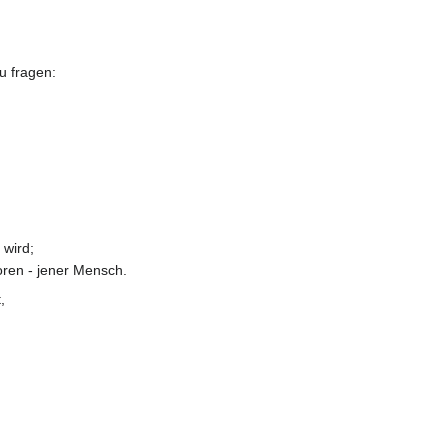
u fragen:
wird;
oren - jener Mensch.
,