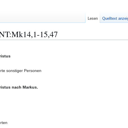
Lesen
Quelltext anze
:NT:Mk14,1-15,47
ristus
orte sonstiger Personen
ristus nach Markus.
rten