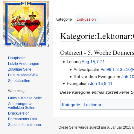
Kategorie
Diskussion
Kategorie
:
Lektionar
Osterzeit - 5. Woche Donner
Zur
Zur
Navigation
Suche
Hauptseite
Lesung
Apg 15,7-21
Letzte Änderungen
springen
springen
Antwortpsalm
Ps 96,1-2.3u.10(R:
Zufällige Seite
Hilfe zu MediaWiki
Ruf vor dem Evangelium
Joh 10
Spezialseiten
Evangelium
Joh 15,9-11
Werkzeuge
Diese Kategorie enthält zurzeit keine 
Links auf diese Seite
Änderungen an
Kategorie
:
Lektionar
verlinkten Seiten
Druckversion
Permanenter Link
Seiten­­informationen
Diese Seite wurde zuletzt am 6. Januar 2015 