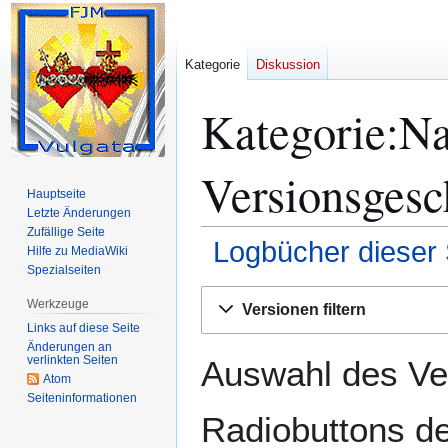
Kategorie
Diskussion
Kategorie:Na
Versionsgesc
Hauptseite
Letzte Änderungen
Zufällige Seite
Logbücher dieser 
Hilfe zu MediaWiki
Spezialseiten
Zur
Zur
Werkzeuge
Versionen filtern
Navigation
Suche
Links auf diese Seite
springen
springen
Änderungen an
verlinkten Seiten
Auswahl des Ver
Atom
Seiten­­informationen
Radiobuttons de