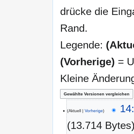
drücke die Eing
Rand.
Legende:
(Aktue
(Vorherige)
= U
Kleine Änderun
1
14:
Aktuell
Vorherige
9
.
13.714 Bytes
J
u