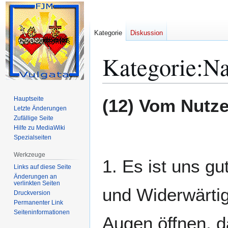
Kategorie
Diskussion
Kategorie
:
Na
Zur
Zur
Hauptseite
(12) Vom Nutze
Navigation
Suche
Letzte Änderungen
Zufällige Seite
springen
springen
Hilfe zu MediaWiki
Spezialseiten
Werkzeuge
1. Es ist uns g
Links auf diese Seite
Änderungen an
verlinkten Seiten
und Widerwärtig
Druckversion
Permanenter Link
Seiten­­informationen
Augen öffnen, d