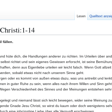
Lesen
Quelltext anze
Christi:1-14
l fällen.
nd hüte dich, die Handlungen anderer zu richten. Im Urteilen über ander
 selbst richtet und sein eigenes Gewissen erforscht, ist seine Bemühung
schaffen, denn aus Eigenliebe urteilen wir leicht falsch. Wenn Gott allz
t werden, sobald etwas nicht nach unserem Sinne geht.
orgen oder es kommt von außen etwas dazu, was uns antreibt und lenkt. 
inen in guter Ruhe zu sein, wenn alles nach ihrem Willen und Sinn geht;
it. Wegen Verschiedenheit des Sinnes und der Meinungen entstehen sehr
.
bgelegt und niemand lässt sich leicht bewegen, wider seine Meinung z
iegende Gnade Jesu Christi, so wirst du kaum oder doch wenigstens sehr
rch eine inbrünstige Liebe über alle Vernunft erschwingen.