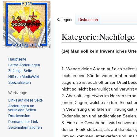
Kategorie
Diskussion
Kategorie
:
Nachfolge 
Zur
Zur
(14) Man soll kein freventliches Urtei
Navigation
Suche
Hauptseite
springen
springen
Letzte Änderungen
1. Wende deine Augen auf dich selbst u
Zufällige Seite
leicht in eine Sünde; wenn er aber sich
Hilfe zu MediaWiki
tragen, so ist auch oft unser Urteil be
Spezialseiten
nicht so leicht beunruhigt und verwirr
Werkzeuge
2. Aber oft liegt etwas im Herzen verb
Links auf diese Seite
jenen Dingen, welche sie tun. Sie sche
Änderungen an
in Verwirrung und fallen in Traurigke
verlinkten Seiten
Ordensleuten und andächtigen Seelen
Druckversion
Permanenter Link
3. Eine alte Gewohnheit wird schwer a
Seiten­­informationen
deinen Fleiß stützest, als auf die obs
Ihm vollkommen unterwerfen und uns du