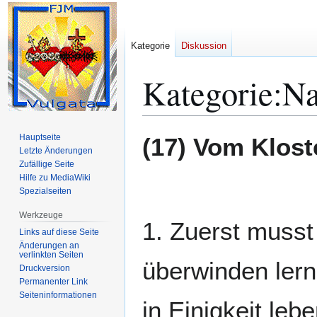
Kategorie
Diskussion
Kategorie
:
Na
Zur
Zur
Hauptseite
(17) Vom Klost
Navigation
Suche
Letzte Änderungen
Zufällige Seite
springen
springen
Hilfe zu MediaWiki
Spezialseiten
Werkzeuge
1. Zuerst musst 
Links auf diese Seite
Änderungen an
verlinkten Seiten
überwinden lern
Druckversion
Permanenter Link
Seiten­­informationen
in Einigkeit leb