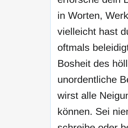
in Worten, Wer
vielleicht hast
oftmals beleidi
Bosheit des höl
unordentliche B
wirst alle Neig
können. Sei nie
schreibe oder b