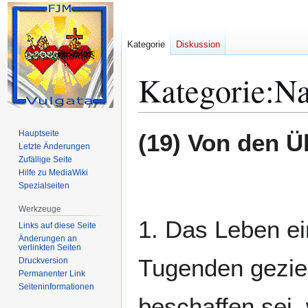
Kategorie
Diskussion
Kategorie
:
Na
Zur
Zur
Hauptseite
(19) Von den 
Navigation
Suche
Letzte Änderungen
Zufällige Seite
springen
springen
Hilfe zu MediaWiki
Spezialseiten
Werkzeuge
1. Das Leben ei
Links auf diese Seite
Änderungen an
verlinkten Seiten
Tugenden geziert
Druckversion
Permanenter Link
Seiten­­informationen
beschaffen sei,