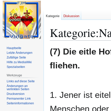
Kategorie
Diskussion
Kategorie
:
Na
Zur
Zur
Hauptseite
(7) Die eitle 
Navigation
Suche
Letzte Änderungen
Zufällige Seite
springen
springen
Hilfe zu MediaWiki
fliehen.
Spezialseiten
Werkzeuge
Links auf diese Seite
Änderungen an
verlinkten Seiten
1. Jener ist eit
Druckversion
Permanenter Link
Seiten­­informationen
Menschen oder 