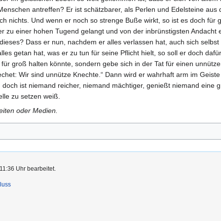
enschen antreffen? Er ist schätzbarer, als Perlen und Edelsteine au
ch nichts. Und wenn er noch so strenge Buße wirkt, so ist es doch für
 er zu einer hohen Tugend gelangt und von der inbrünstigsten Andacht e
 dieses? Dass er nun, nachdem er alles verlassen hat, auch sich selbst 
es getan hat, was er zu tun für seine Pflicht hielt, so soll er doch dafü
 für groß halten könnte, sondern gebe sich in der Tat für einen unnütz
rechet: Wir sind unnütze Knechte.“ Dann wird er wahrhaft arm im Geist
doch ist niemand reicher, niemand mächtiger, genießt niemand eine größ
elle zu setzen weiß.
Seiten oder Medien.
11:36 Uhr bearbeitet.
luss