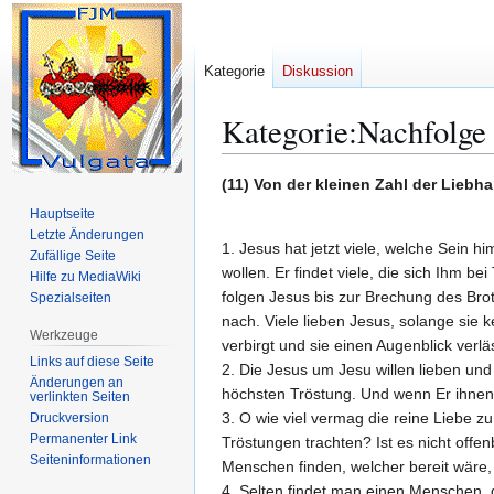
Kategorie
Diskussion
Kategorie
:
Nachfolge 
Zur
Zur
(11) Von der kleinen Zahl der Liebh
Navigation
Suche
Hauptseite
springen
springen
Letzte Änderungen
1. Jesus hat jetzt viele, welche Sein 
Zufällige Seite
wollen. Er findet viele, die sich Ihm be
Hilfe zu MediaWiki
folgen Jesus bis zur Brechung des Bro
Spezialseiten
nach. Viele lieben Jesus, solange sie 
Werkzeuge
verbirgt und sie einen Augenblick verläs
Links auf diese Seite
2. Die Jesus um Jesu willen lieben un
Änderungen an
höchsten Tröstung. Und wenn Er ihnen
verlinkten Seiten
3. O wie viel vermag die reine Liebe zu
Druckversion
Permanenter Link
Tröstungen trachten? Ist es nicht offe
Seiten­­informationen
Menschen finden, welcher bereit wäre,
4. Selten findet man einen Menschen, 