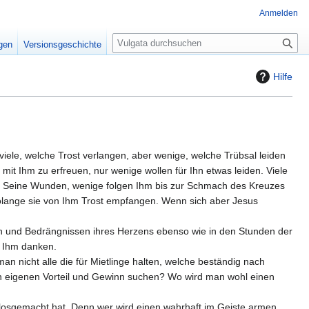
Anmelden
S
igen
Versionsgeschichte
u
c
Hilfe
h
e
 viele, welche Trost verlangen, aber wenige, welche Trübsal leiden
h mit Ihm zu erfreuen, nur wenige wollen für Ihn etwas leiden. Viele
ren Seine Wunden, wenige folgen Ihm bis zur Schmach des Kreuzes
 solange sie von Ihm Trost empfangen. Wenn sich aber Jesus
alen und Bedrängnissen ihres Herzens ebenso wie in den Stunden der
d Ihm danken.
man nicht alle die für Mietlinge halten, welche beständig nach
hren eigenen Vorteil und Gewinn suchen? Wo wird man wohl einen
m losgemacht hat. Denn wer wird einen wahrhaft im Geiste armen