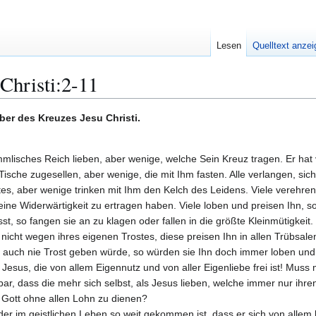
Lesen
Quelltext anze
Christi:2-11
aber des Kreuzes Jesu Christi.
himmlisches Reich lieben, aber wenige, welche Sein Kreuz tragen. Er hat
i Tische zugesellen, aber wenige, die mit Ihm fasten. Alle verlangen, sic
tes, aber wenige trinken mit Ihm den Kelch des Leidens. Viele vereh
keine Widerwärtigkeit zu ertragen haben. Viele loben und preisen Ihn,
st, so fangen sie an zu klagen oder fallen in die größte Kleinmütigkeit.
d nicht wegen ihres eigenen Trostes, diese preisen Ihn in allen Trübs
 auch nie Trost geben würde, so würden sie Ihn doch immer loben un
 Jesus, die von allem Eigennutz und von aller Eigenliebe frei ist! Muss 
nbar, dass die mehr sich selbst, als Jesus lieben, welche immer nur i
 Gott ohne allen Lohn zu dienen?
der im geistlichen Leben so weit gekommen ist, dass er sich von alle